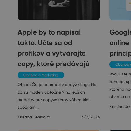
Apple by to napísal
Google
takto. Učte sa od
online
profíkov a vytvárajte
princí
copy, ktoré predávajú
Obchod a
Počuli ste
Obchod a Marketing
koncept sp
Obsah Čo je to model v copywritingu Na
ktorého hod
čo sú modely užitočné 9 najlepších
obsahu na
modelov pre copywriterov vôbec Ako
Kristína Je
spoznám,…
Kristína Jenisová
3/7/2024