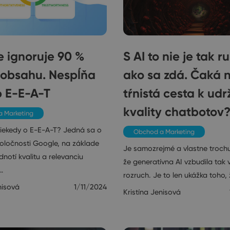
 ignoruje 90 %
S AI to nie je tak r
 obsahu. Nespĺňa
ako sa zdá. Čaká 
p E-E-A-T
tŕnistá cesta k udr
kvality chatbotov
 Marketing
 niekedy o E-E-A-T? Jedná sa o
Obchod a Marketing
oločnosti Google, na základe
Je samozrejmé a vlastne troch
notí kvalitu a relevanciu
že generatívna AI vzbudila tak 
…
rozruch. Je to len ukážka toho, 
nisová
1/11/2024
Kristína Jenisová