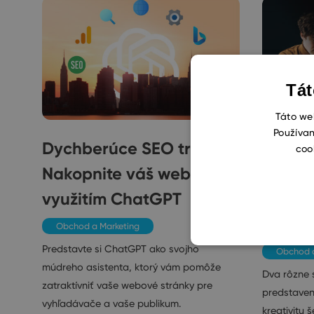
Tát
Táto web
Používan
Dychberúce SEO triky:
Zákuli
coo
Nakopnite váš web s
rozdie
využitím ChatGPT
šéfred
obsah
Obchod a Marketing
Predstavte si ChatGPT ako svojho
Obchod a
múdreho asistenta, ktorý vám pomôže
Dva rôzne 
zatraktívniť vaše webové stránky pre
predstavení
vyhľadávače a vaše publikum.
kreativitu 