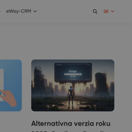
e
eWay-CRM
SK
Alternatívna verzia roku