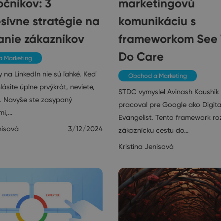
očníkov: 3
marketingovú
sívne stratégie na
komunikáciu s
anie zákazníkov
frameworkom See 
Do Care
 Marketing
y na LinkedIn nie sú ľahké. Keď
Obchod a Marketing
lásite úplne prvýkrát, neviete,
STDC vymyslel Avinash Kaushik 
ť. Navyše ste zasypaný
pracoval pre Google ako Digita
mi,…
Evangelist. Tento framework ro
nisová
3/12/2024
zákaznícku cestu do…
Kristína Jenisová