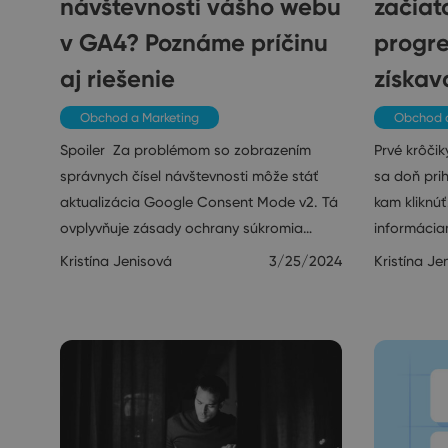
návštevnosti vášho webu
začiat
v GA4? Poznáme príčinu
progre
aj riešenie
získav
Obchod a Marketing
Obchod a
Spoiler Za problémom so zobrazením
Prvé krôčik
správnych čísel návštevnosti môže stáť
sa doň prih
aktualizácia Google Consent Mode v2. Tá
kam kliknú
ovplyvňuje zásady ochrany súkromia…
informácia
Kristína Jenisová
3/25/2024
Kristína Je