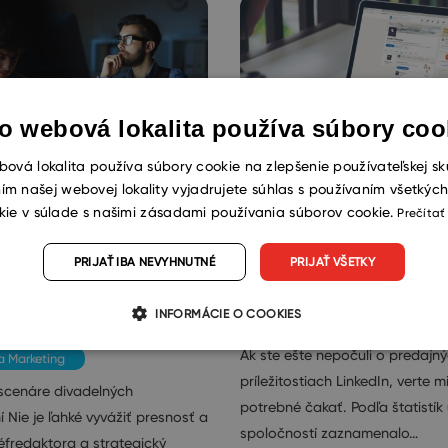
o webová lokalita používa súbory coo
ová lokalita používa súbory cookie na zlepšenie používateľskej sk
ím našej webovej lokality vyjadrujete súhlas s používaním všetkýc
sie obsahu:
6+1 extra tip na
kie v súlade s našimi zásadami používania súborov cookie.
Prečítať
ly a prieniky
vybudovanie siete
PRIJAŤ IBA NEVYHNUTNÉ
PRIJAŤ VŠETKY
aktora a správcu
LinkedIn
u
INFORMÁCIE O COOKIES
Obchod a Marketing
Ak ste ešte nepočuli o predajn
 Marketing
príležitostiach LinkedIn, verte mi
scenáre divadelných
potrebné čakať. Podľa štatistík
 Nie je ľahké vyvážiť presnosť a
spoločností zaznamenalo…
šéfredaktora a strategický