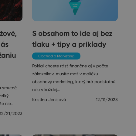
užové,
S obsahom to ide aj bez
nás
tlaku + tipy a príklady
žaniu
Obchod a Marketing
?
Pokiaľ chcete rásť finančne aj v počte
zákazníkov, musíte mať v malíčku
obsahový marketing, ktorý hrá podstatnú
u smutné,
rolu v každej…
veľký
Kristína Jenisová
12/11/2023
že nie…
12/21/2023