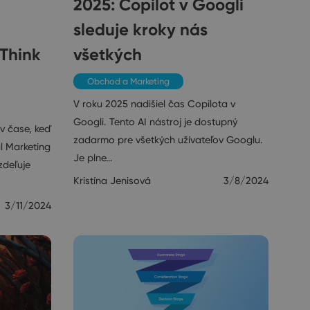
2025: Copilot v Googli
sleduje kroky nás
Think
všetkých
Obchod a Marketing
V roku 2025 nadišiel čas Copilota v
Googli. Tento AI nástroj je dostupný
v čase, keď
zadarmo pre všetkých užívateľov Googlu.
l Marketing
Je plne…
zdeľuje
Kristína Jenisová
3/8/2024
3/11/2024