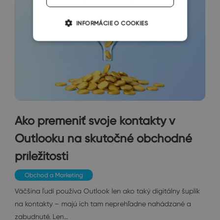
INFORMÁCIE O COOKIES
Ako premeniť svoje kontakty v
Outlooku na skutočné obchodné
príležitosti
Obchod a Marketing
Väčšina ľudí používa Outlook len ako taký digitálny šuplík
na kontakty – majú ich tam neprehľadne nahádzané a
zabudnuté. Len…