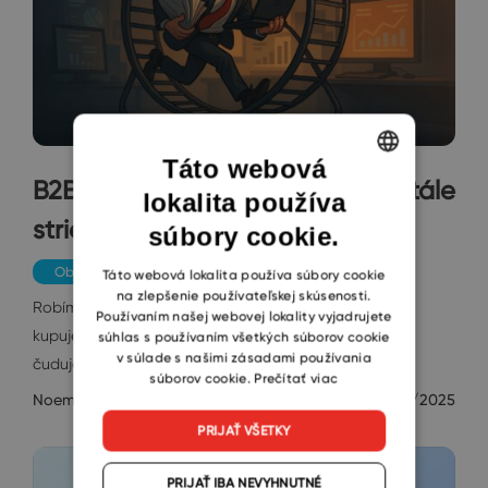
Táto webová
B2B SaaS marketing: Prečo sa stále
lokalita používa
ENGLISH
strieľame do nohy
súbory cookie.
CZECH
Obchod a Marketing
SLOVAK
Táto webová lokalita používa súbory cookie
na zlepšenie používateľskej skúsenosti.
Robíme dookola to isté, meráme nesprávne čísla,
Používaním našej webovej lokality vyjadrujete
kupujeme ďalšie „zázračné“ nástroje… a potom sa
súhlas s používaním všetkých súborov cookie
v súlade s našimi zásadami používania
čudujeme, kde sú zákazníci. Tu je…
súborov cookie.
Prečítať viac
Noemi Maniscalco
9/10/2025
PRIJAŤ VŠETKY
PRIJAŤ IBA NEVYHNUTNÉ