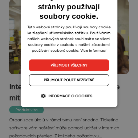
stránky používají
ENGLISH
soubory cookie.
CZECH
SLOVAK
Tyto webové stránky používají soubory cookie
ke zlepšení uživatelského zážitku. Používáním
našich webových stránek souhlasíte se všemi
soubory cookie v souladu s našimi zásadami
používání souborů cookie.
Více informací
PŘIJMOUT VŠECHNY
PŘIJMOUT POUZE NEZBYTNÉ
Interní ticketing software můžete
mít i v Outlooku
INFORMACE O COOKIES
Produktivita
Organizace úkolů v rámci týmu není snadná. Ticketing
software vám naštěstí může pomoci udržet v interních
požadavcích přehled. Z každého požadavku…