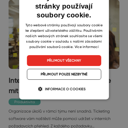
stránky používají
ENGLISH
soubory cookie.
CZECH
SLOVAK
Tyto webové stránky používají soubory cookie
ke zlepšení uživatelského zážitku. Používáním
našich webových stránek souhlasíte se všemi
soubory cookie v souladu s našimi zásadami
používání souborů cookie.
Více informací
PŘIJMOUT VŠECHNY
PŘIJMOUT POUZE NEZBYTNÉ
Interní ticketing software můžete
mít i v Outlooku
INFORMACE O COOKIES
Produktivita
Organizace úkolů v rámci týmu není snadná. Ticketing
software vám naštěstí může pomoci udržet v interních
požadavcích přehled. Z každého požadavku…