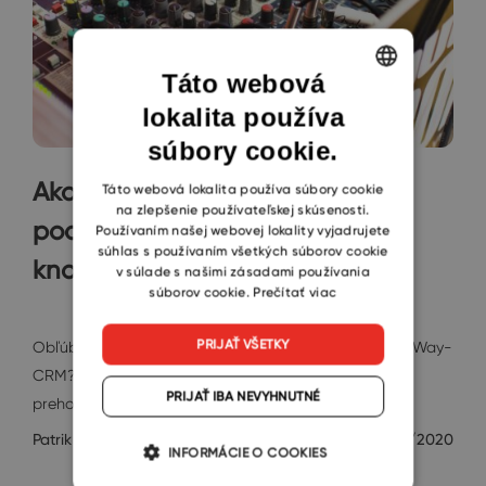
Táto webová
lokalita používa
ENGLISH
súbory cookie.
CZECH
Ako nahrávať a editovať
SLOVAK
Táto webová lokalita používa súbory cookie
na zlepšenie používateľskej skúsenosti.
podcasty? V eWay-CRM má
Používaním našej webovej lokality vyjadrujete
súhlas s používaním všetkých súborov cookie
know-how vývojár
v súlade s našimi zásadami používania
súborov cookie.
Prečítať viac
Rozhovory
PRIJAŤ VŠETKY
Obľúbili ste si eWay-Podcasty, alebo výukové videá eWay-
CRM? Potom ste si možno všimli, že hlas, ktorý k vám
PRIJAŤ IBA NEVYHNUTNÉ
prehovára v…
Patrik Lang
7/2/2020
INFORMÁCIE O COOKIES