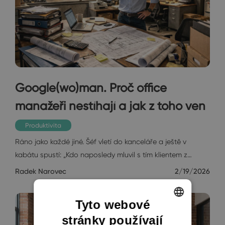
Google(wo)man. Proč office
manažeři nestíhají a jak z toho ven
Produktivita
Ráno jako každé jiné. Šéf vletí do kanceláře a ještě v
kabátu spustí: „Kdo naposledy mluvil s tím klientem z…
Radek Narovec
2/19/2026
Tyto webové
stránky používají
ENGLISH