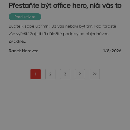
Přestaňte být office hero, ničí vás to
Produktivita
Buďte k sobě upřímní: Už vás nebaví být tím, kdo "prostě
vše vyřeší." Zajistí tři důležité podpisy na objednávce.
Zvládne…
Radek Narovec
1/8/2026
1
2
3