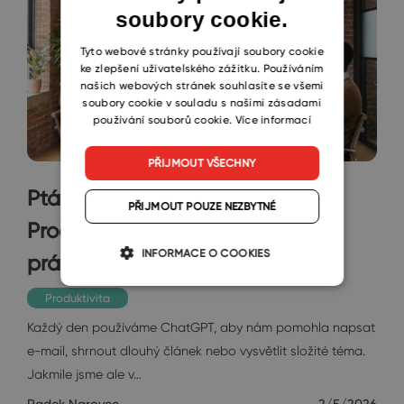
soubory cookie.
CZECH
SLOVAK
Tyto webové stránky používají soubory cookie
ke zlepšení uživatelského zážitku. Používáním
našich webových stránek souhlasíte se všemi
soubory cookie v souladu s našimi zásadami
používání souborů cookie.
Více informací
PŘIJMOUT VŠECHNY
Ptáme se ChatGPT na všechno.
PŘIJMOUT POUZE NEZBYTNÉ
Proč se ale AI na nic neptáme v
INFORMACE O COOKIES
práci?
Produktivita
Každý den používáme ChatGPT, aby nám pomohla napsat
e-mail, shrnout dlouhý článek nebo vysvětlit složité téma.
Jakmile jsme ale v…
Radek Narovec
2/5/2026