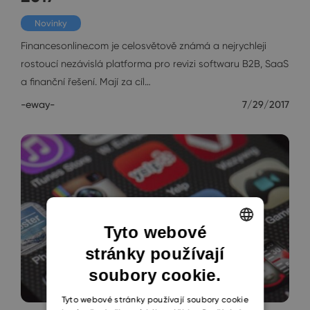
Novinky
Financesonline.com je celosvětově známá a nejrychleji
rostoucí nezávislá platforma pro revizi softwaru B2B, SaaS
a finanční řešení. Mají za cíl…
-eway-
7/29/2017
Tyto webové
stránky používají
ENGLISH
soubory cookie.
CZECH
SLOVAK
Tyto webové stránky používají soubory cookie