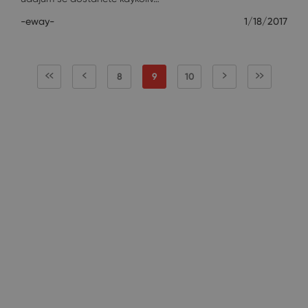
-eway-
1/18/2017
8
9
10