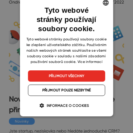
Ondrej Svoboda
10/26/2022
Tyto webové
stránky používají
ENGLISH
soubory cookie.
CZECH
SLOVAK
Tyto webové stránky používají soubory cookie
ke zlepšení uživatelského zážitku. Používáním
našich webových stránek souhlasíte se všemi
soubory cookie v souladu s našimi zásadami
používání souborů cookie.
Více informací
PŘIJMOUT VŠECHNY
PŘIJMOUT POUZE NEZBYTNÉ
Nová generace eWay-CRM Free
INFORMACE O COOKIES
přináší revoluční vylepšení
Novinky
Jste startup, neziskovka nebo hledáte jednoduché CRM?