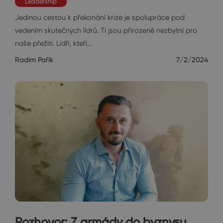
Leadership
Jedinou cestou k překonání krize je spolupráce pod
vedením skutečných lídrů. Ti jsou přirozeně nezbytní pro
naše přežití. Lídři, kteří…
Radim Pařík
7/2/2024
Rozhovor: Z armády do byznysu