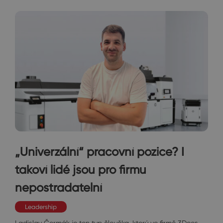
„Univerzální“ pracovní pozice? I
takoví lidé jsou pro firmu
nepostradatelní
Leadership
Ladislav Čermák je ten typ člověka, který ve firmě 3Dees