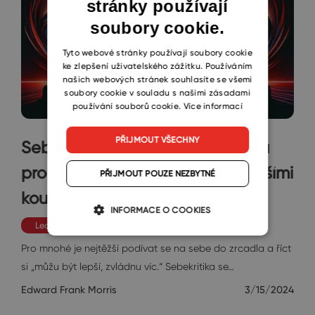
stránky používají
ENGLISH
soubory cookie.
CZECH
SLOVAK
Tyto webové stránky používají soubory cookie
ke zlepšení uživatelského zážitku. Používáním
našich webových stránek souhlasíte se všemi
soubory cookie v souladu s našimi zásadami
používání souborů cookie.
Více informací
PŘIJMOUT VŠECHNY
Seberozvoj s ChatGPT: 5 příkazů
pro virtuální sezení s těmi nejlepšími
PŘIJMOUT POUZE NEZBYTNÉ
kouči
INFORMACE O COOKIES
Leadership
Pro mnohé je nejtěžší podívat se na sebe do zrcadla a říct
si „můžu být lepší, zvládnu víc.“ Sebekritika se…
Edward Frank Morris
3/15/2024