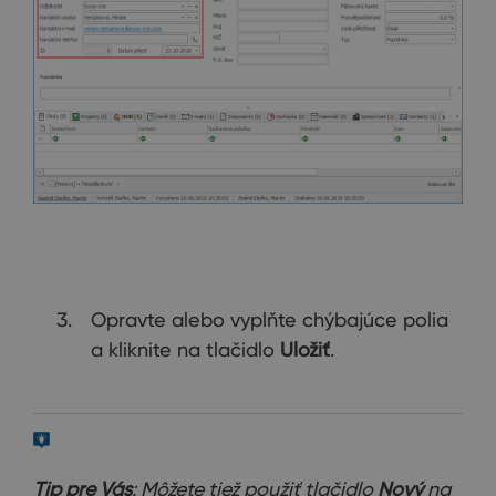
Opravte alebo vyplňte chýbajúce polia
a kliknite na tlačidlo
Uložiť
.
Tip pre Vás
: Môžete tiež použiť tlačidlo
Nový
na