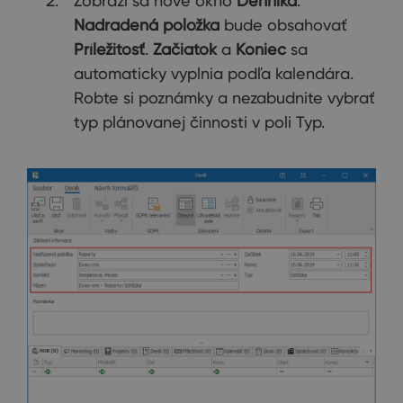
Zobrazí sa nové okno
Denníka
.
Nadradená položka
bude obsahovať
Príležitosť
.
Začiatok
a
Koniec
sa
automaticky vyplnia podľa kalendára.
Robte si poznámky a nezabudnite vybrať
typ plánovanej činnosti v poli Typ.