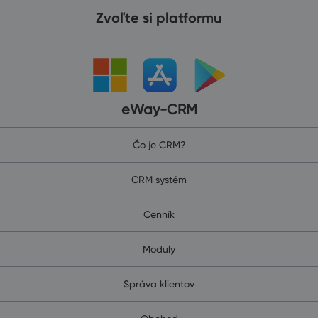
Zvoľte si platformu
eWay-CRM
Čo je CRM?
CRM systém
Cenník
Moduly
Správa klientov