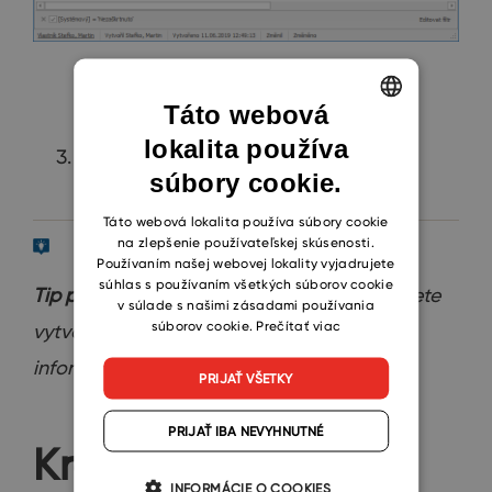
Táto webová
lokalita používa
ENGLISH
Uložiť a zavrieť
súbory cookie.
CZECH
SLOVAK
Táto webová lokalita používa súbory cookie
na zlepšenie používateľskej skúsenosti.
Používaním našej webovej lokality vyjadrujete
súhlas s používaním všetkých súborov cookie
Tip pre eWay-CRM Premium:
Denník si môžete
v súlade s našimi zásadami používania
súborov cookie.
Prečítať viac
vytvoriť aj v eWay-CRM Mobile. Pre viac
informácií navštívte
tento článok
.
PRIJAŤ VŠETKY
PRIJAŤ IBA NEVYHNUTNÉ
Krok 4 – Odoslanie
INFORMÁCIE O COOKIES