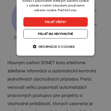
súhlas s používaním všetkých súborov cookie
v súlade s našimi zásadami používania
súborov cookie.
Prečítať viac
PRIJAŤ VŠETKY
PRIJAŤ IBA NEVYHNUTNÉ
INFORMÁCIE O COOKIES
Hlavným cieľom SONET bolo efektívne
zdieľanie informácií a automatická kontrola
jednotlivých obchodných prípadov. Preto
venovali veľkú pozornosť automatizácii
pracovných postupov pre projekty a
obchodné príležitosti, ktorých uzavretie je