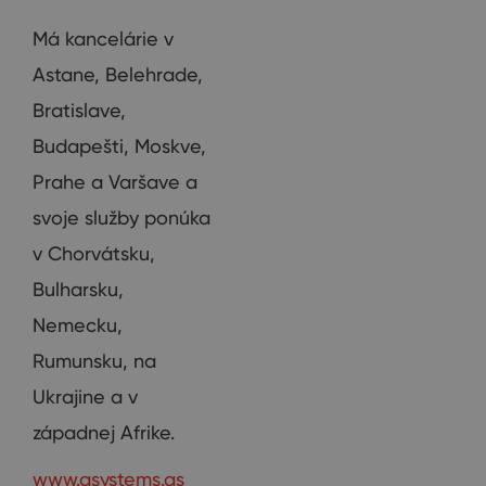
Má kancelárie v
Astane, Belehrade,
Bratislave,
Budapešti, Moskve,
Prahe a Varšave a
svoje služby ponúka
v Chorvátsku,
Bulharsku,
Nemecku,
Rumunsku, na
Ukrajine a v
západnej Afrike.
www.asystems.as