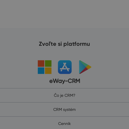
Zvoľte si platformu
eWay-CRM
Čo je CRM?
CRM systém
Cenník