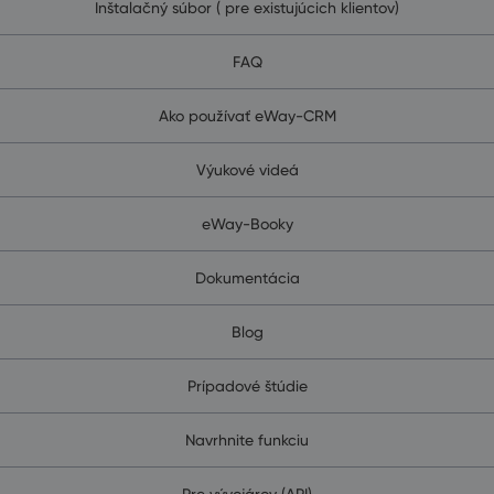
Inštalačný súbor ( pre existujúcich klientov)
FAQ
Ako používať eWay-CRM
Výukové videá
eWay-Booky
Dokumentácia
Blog
Prípadové štúdie
Navrhnite funkciu
Pre vývojárov (API)