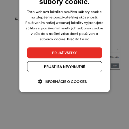
súbory cookie.
CZECH
SLOVAK
Táto webová lokalita používa súbory cookie
na zlepšenie používateľskej skúsenosti.
Tu zadajte, koľko licencií skutočne
Používaním našej webovej lokality vyjadrujete
potrebujete (vrátane tých, ktoré už
súhlas s používaním všetkých súborov cookie
používate) a kliknite na
Dokončiť
v súlade s našimi zásadami používania
súborov cookie.
Prečítať viac
objednávku
.
PRIJAŤ VŠETKY
PRIJAŤ IBA NEVYHNUTNÉ
INFORMÁCIE O COOKIES