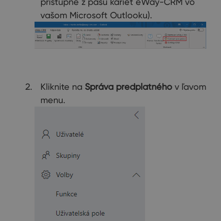
prístupné z pásu kariet eWay-CRM vo
vašom Microsoft Outlooku).
Kliknite na
Správa predplatného
v ľavom
menu.