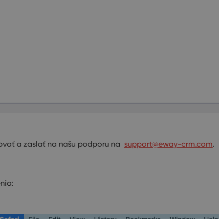
rovať a zaslať na našu podporu na
support@eway-crm.com
.
nia: