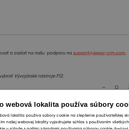
rovať a zaslať na našu podporu na
support@eway-crm.com
.
 vybrať
Vývojárské nástroje F12
.
o webová lokalita používa súbory coo
ová lokalita používa súbory cookie na zlepšenie používateľskej sk
ím našej webovej lokality vyjadrujete súhlas s používaním všetkýc
kie v súlade s našimi zásadami používania súborov cookie.
Prečítať