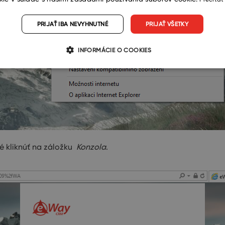
PRIJAŤ IBA NEVYHNUTNÉ
PRIJAŤ VŠETKY
INFORMÁCIE O COOKIES
é kliknúť na záložku
Konzola
.