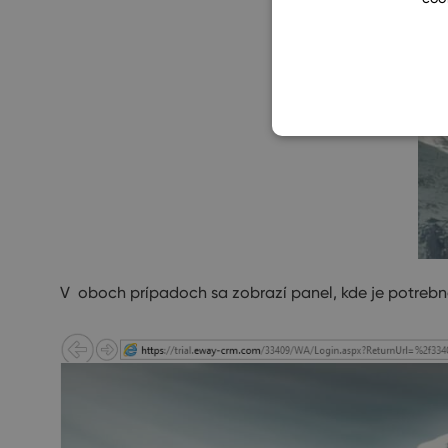
V oboch prípadoch sa zobrazí panel, kde je potrebn