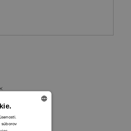
kie.
ENGLISH
úsenosti.
h súborov
CZECH
 viac