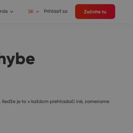
 nás
Prihlásiť sa
SK
Začnite tu
chybe
 Keďže je to v každom prehliadači iné, zameriame