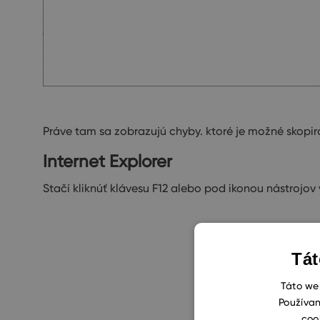
Práve tam sa zobrazujú chyby. ktoré je možné skopi
Internet Explorer
Stačí kliknúť klávesu F12 alebo pod ikonou nástrojov
Tát
Táto web
Používan
coo