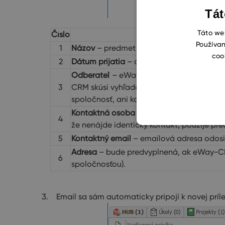
Tát
Táto web
Číslo
Používan
1
Názov
– predmet emailu.
coo
2
Dátum prijatia
– dátum prijatia emailu.
Odberateľ
– eWay-CRM sa bude snažiť vy
3
CRM skúsi vyhľadať kontakt s identickou
spoločnosť, ani kontakt s identickou em
Kontaktná osoba
– eWay-CRM sa bude snaž
4
že nenájde identický kontakt, použije pr
5
Kontaktný email
– emailová adresa odosi
Adresa
– bude predvyplnená, ak eWay-CRM
6
spoločnosťou).
Email sa sám automaticky pripojí k novej prílež