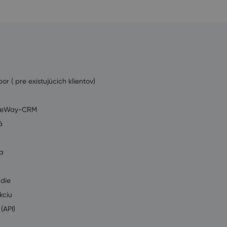
or ( pre existujúcich klientov)
ť eWay-CRM
á
a
údie
kciu
(API)