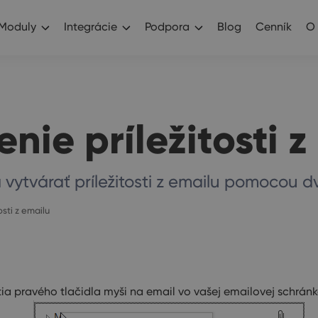
Moduly
Integrácie
Podpora
Blog
Cenník
O
nie príležitosti 
vytvárať príležitosti z emailu pomocou d
osti z emailu
utia pravého tlačidla myši na email vo vašej emailovej schrán