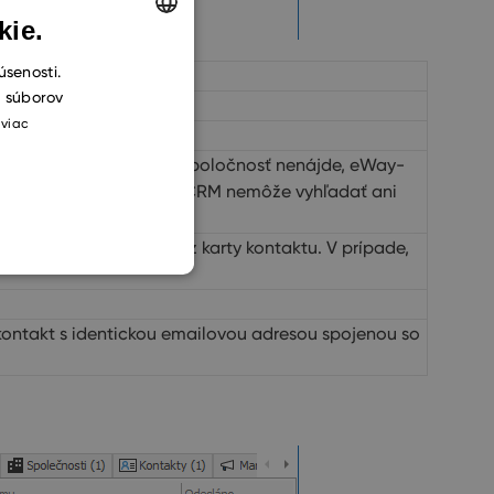
kie.
ENGLISH
úsenosti.
h súborov
CZECH
 viac
SLOVAK
de, že žiadnu podobnú spoločnosť nenájde, eWay-
je ku kontaktu. Ak eWay-CRM nemôže vyhľadať ani
ailu.
sť meno a priezvisko z karty kontaktu. V prípade,
ontakt s identickou emailovou adresou spojenou so