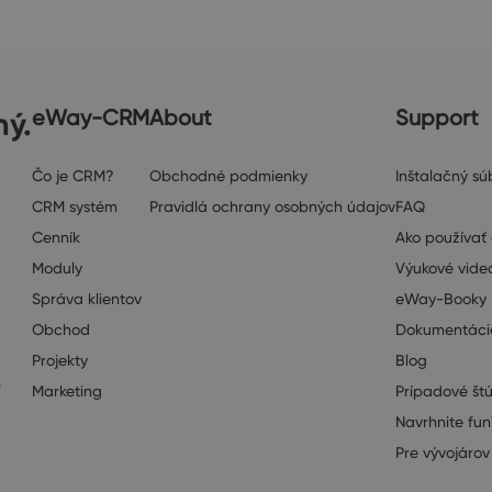
ný.
eWay-CRM
About
Support
Čo je CRM?
Obchodné podmienky
Inštalačný súb
CRM systém
Pravidlá ochrany osobných údajov
FAQ
Cenník
Ako používa
Moduly
Výukové vide
Správa klientov
eWay-Booky
Obchod
Dokumentáci
Projekty
Blog
Marketing
Prípadové št
Navrhnite fun
Pre vývojárov 