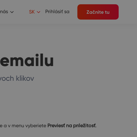
 nás
Prihlásiť sa
SK
Začnite tu
z emailu
voch klikov
ke a v menu vyberiete
Previesť na príležitosť
.