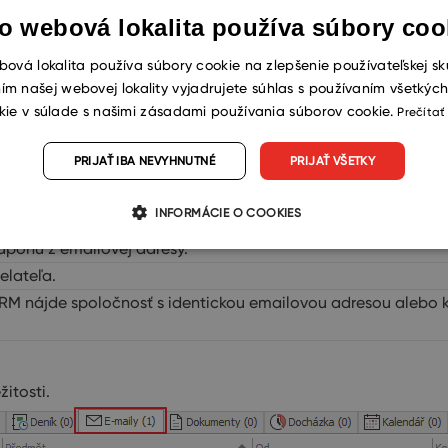
o webová lokalita používa súbory coo
ová lokalita používa súbory cookie na zlepšenie používateľskej sk
Popis
ím našej webovej lokality vyjadrujete súhlas s používaním všetkýc
kie v súlade s našimi zásadami používania súborov cookie.
Prečítať
hľadať spoločnosť s identickou emailovou adresou. V prípa
PRIJAŤ IBA NEVYHNUTNÉ
PRIJAŤ VŠETKY
 emailovou adresou a skontroluje, či sa spoločnosť nevzťahu
ailovou adresou, použije názov domény z prichádzajúceho em
INFORMÁCIE O COOKIES
iť vyhľadať kontakt s identickou emailovou adresou a prenie
edponu z emailovej adresy.
elateľa.
 nájde spoločnosť s identickou emailovou adresou alebo k
itosti.