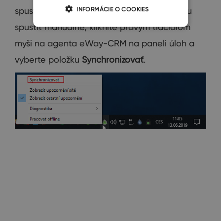
INFORMÁCIE O COOKIES
spustiť manuálne. Ak chcete synchronizáciu
spustiť manuálne, kliknite pravým tlačidlom
myši na agenta eWay-CRM na paneli úloh a
vyberte položku
Synchronizovať
.