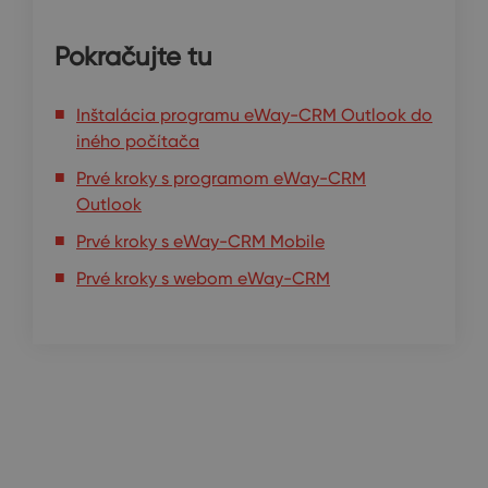
Pokračujte tu
Inštalácia programu eWay-CRM Outlook do
iného počítača
Prvé kroky s programom eWay-CRM
Outlook
Prvé kroky s eWay-CRM Mobile
Prvé kroky s webom eWay-CRM