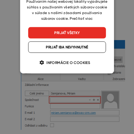
Používaním našej webovej lokality vyjadrujete
súhlas s používaním všetkých súborov cookie
vytvorená nie je, môžete ju vytvoriť
v súlade s našimi zásadami používania
kliknutím na tlačidlo
súborov cookie.
Prečítať viac
PRIJAŤ VŠETKY
.
PRIJAŤ IBA NEVYHNUTNÉ
INFORMÁCIE O COOKIES