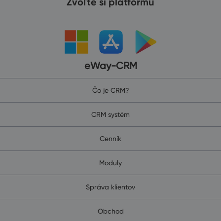
Zvoľte si platformu
eWay-CRM
Čo je CRM?
CRM systém
Cenník
Moduly
Správa klientov
Obchod