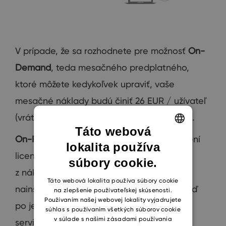
V prípade, že sa rozhodnete pre možnosť
On-
Demand
, teda mesačného predplatného,
ktoré môžete kedykoľvek upraviť, vaše
mesačné náklady budú činiť 26 EUR / užívateľ
(vrátane aktualizácii a riešenia problémov).
Táto webová
On-Premise
inštalácia je možná po zakúpení
lokalita používa
ENGLISH
licencie a úhrade ročného poplatku (15 %
súbory cookie.
CZECH
z nákladov licencií). eWay-CRM vám
SLOVAK
Táto webová lokalita používa súbory cookie
nainštalujeme na váš Windows server ihneď
na zlepšenie používateľskej skúsenosti.
Používaním našej webovej lokality vyjadrujete
po jeho zakúpení. Ponúkame tiež službu
súhlas s používaním všetkých súborov cookie
v súlade s našimi zásadami používania
servisnej podpory, v rámci ktorej budeme