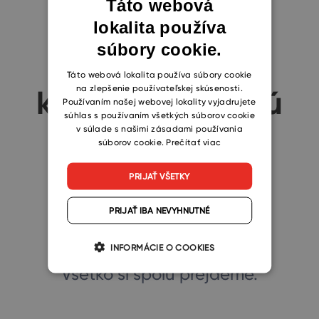
Máte nejaké
Táto webová
lokalita používa
ENGLISH
otázky? Naši
súbory cookie.
CZECH
SLOVAK
Táto webová lokalita používa súbory cookie
na zlepšenie používateľskej skúsenosti.
konzultanti majú
Používaním našej webovej lokality vyjadrujete
súhlas s používaním všetkých súborov cookie
v súlade s našimi zásadami používania
odpovede.
súborov cookie.
Prečítať viac
PRIJAŤ VŠETKY
Neváhajte nás kontaktovať.
PRIJAŤ IBA NEVYHNUTNÉ
Alebo si s nami dohodnite
stretnutie.
INFORMÁCIE O COOKIES
Všetko si spolu prejdeme.