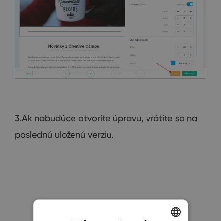
3.Ak nabudúce otvoríte úpravu, vrátite sa na
poslednú uloženú verziu.