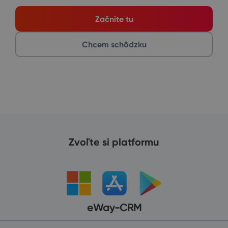
Začnite tu
Chcem schôdzku
Zvoľte si platformu
eWay-CRM