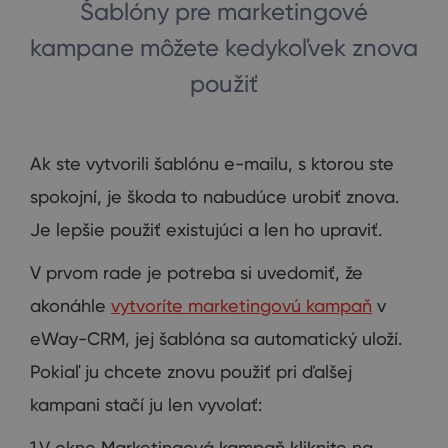
Šablóny pre marketingové
kampane môžete kedykoľvek znova
použiť
Ak ste vytvorili šablónu e-mailu, s ktorou ste
spokojní, je škoda to nabudúce urobiť znova.
Je lepšie použiť existujúci a len ho upraviť.
V prvom rade je potreba si uvedomiť, že
akonáhle
vytvoríte marketingovú kampaň
v
eWay-CRM, jej šablóna sa automatický uloží.
Pokiaľ ju chcete znovu použiť pri ďalšej
kampani stačí ju len vyvolať:
1.V okne Marketingová kampaň kliknite na