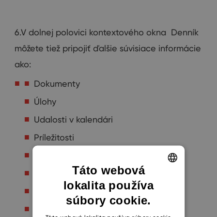
6.V dolnej polovici kontextového okna Denník
môžete tiež pripojiť ďalšie súvisiace informácie
ako:
Dokumenty
Úlohy
Udalosti v kalendári
Príležitosti
Projekty
Táto webová
Spoločnosti
lokalita používa
ENGLISH
Kontakty
súbory cookie.
CZECH
Marketingové kampane
SLOVAK
Táto webová lokalita používa súbory cookie