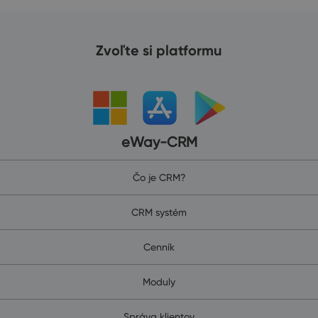
Zvoľte si platformu
eWay-CRM
Čo je CRM?
CRM systém
Cenník
Moduly
Správa klientov