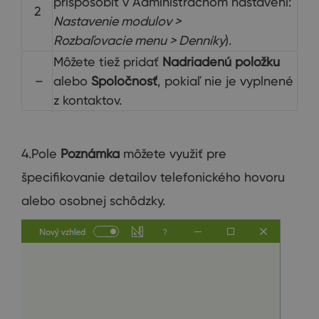
prispôsobiť v Administračnom nastavení:
2
Nastavenie modulov >
Rozbaľovacie menu > Denníky
).
Môžete tiež pridať
Nadriadenú položku
–
alebo
Spoločnosť
, pokiaľ nie je vyplnené
z kontaktov.
4.Pole
Poznámka
môžete využiť pre
špecifikovanie detailov telefonického hovoru
alebo osobnej schôdzky.