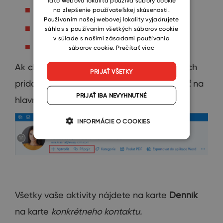
Produkt
na zlepšenie používateľskej skúsenosti.
Používaním našej webovej lokality vyjadrujete
Kategória
súhlas s používaním všetkých súborov cookie
v súlade s našimi zásadami používania
Používateľa
súborov cookie.
Prečítať viac
Ak chcete prepojiť rôzne moduly, môžete ich
PRIJAŤ VŠETKY
pridať pomocou tlačidiel
Vytvoriť
a
Pripojiť
na
PRIJAŤ IBA NEVYHNUTNÉ
hlavnom páse s nástrojmi.
INFORMÁCIE O COOKIES
Všetky vaše aktivity nájdete na karte
Denník
na karte
konkrétneho kontaktu.