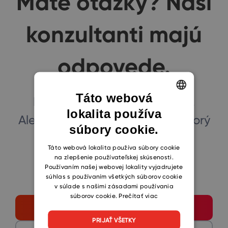
Máte otázky? Naši
konzultanti majú
odpovede.
Táto webová
Neváhajte a kontaktujte nás.
lokalita používa
ENGLISH
Alebo sa príďte pozrieť na niektorý
súbory cookie.
CZECH
z našich webinárov.
SLOVAK
Táto webová lokalita používa súbory cookie
Všetko si spolu prejdeme.
na zlepšenie používateľskej skúsenosti.
Používaním našej webovej lokality vyjadrujete
súhlas s používaním všetkých súborov cookie
v súlade s našimi zásadami používania
súborov cookie.
Prečítať viac
Začnite tu
PRIJAŤ VŠETKY