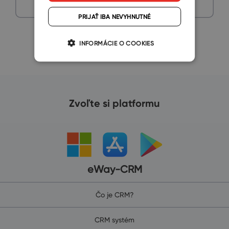
Chcem schôdzku
PRIJAŤ IBA NEVYHNUTNÉ
INFORMÁCIE O COOKIES
Zvoľte si platformu
eWay-CRM
Čo je CRM?
CRM systém