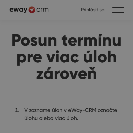
Prihlásiť sa
Posun termínu
pre viac úloh
zároveň
V zozname úloh v eWay-CRM označte
úlohu alebo viac úloh.