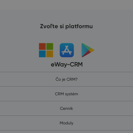
Zvoľte si platformu
eWay-CRM
Čo je CRM?
CRM systém
Cenník
Moduly