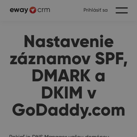
Prihlásiť sa
Nastavenie
záznamov SPF,
DMARK a
DKIM v
GoDaddy.com
Pokiaľ je DNS Manager vašou doménou