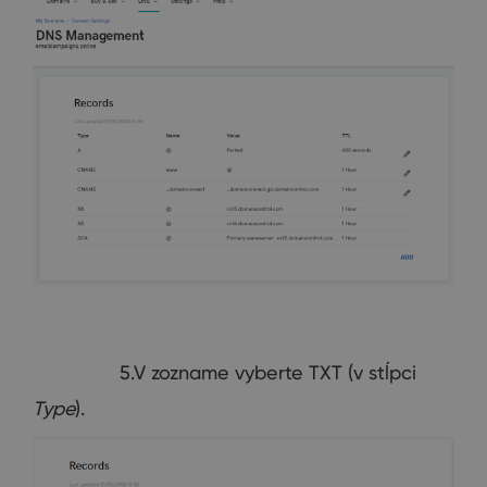
5.V zozname vyberte TXT (v stĺpci
Type
).