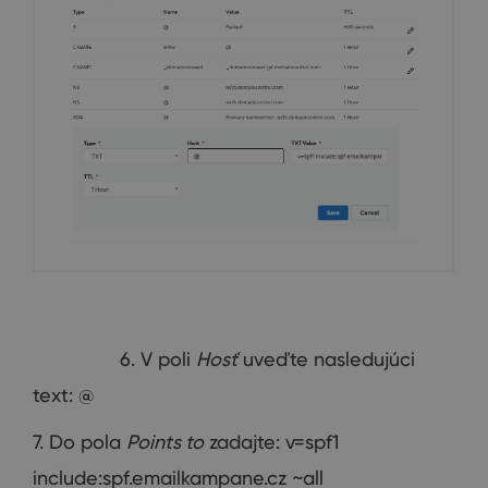
6. V poli
Hosť
uveďte nasledujúci
text: @
7. Do pola
Points to
zadajte: v=spf1
include:spf.emailkampane.cz ~all