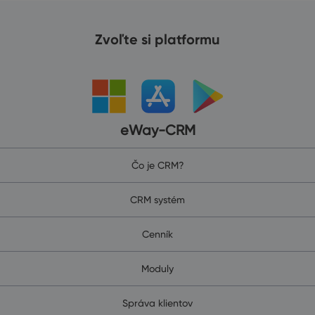
Zvoľte si platformu
eWay-CRM
Čo je CRM?
CRM systém
Cenník
Moduly
Správa klientov