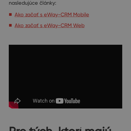
nasledujúce články:
Ako začať s eWay-CRM Mobile
Ako začať s eWay-CRM Web