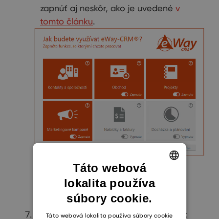
zapnúť aj neskôr, ako je uvedené
v
tomto článku
.
Táto webová
lokalita používa
ENGLISH
súbory cookie.
CZECH
V ďalšom kroku môžete špecifikovať:
SLOVAK
Táto webová lokalita používa súbory cookie