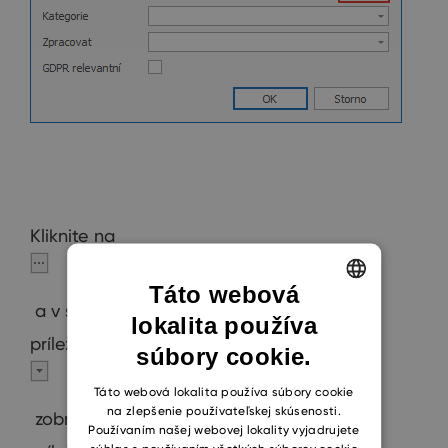
Kliknite na
Táto webová
a v samostatnom okne sa vám otvorí
lokalita používa
ENGLISH
príležitosť/projekt. Pokiaľ kliknete na
súbory cookie.
CZECH
SLOVAK
Táto webová lokalita používa súbory cookie
na zlepšenie používateľskej skúsenosti.
zobrazí sa zoznam pre vyhľadanie
Používaním našej webovej lokality vyjadrujete