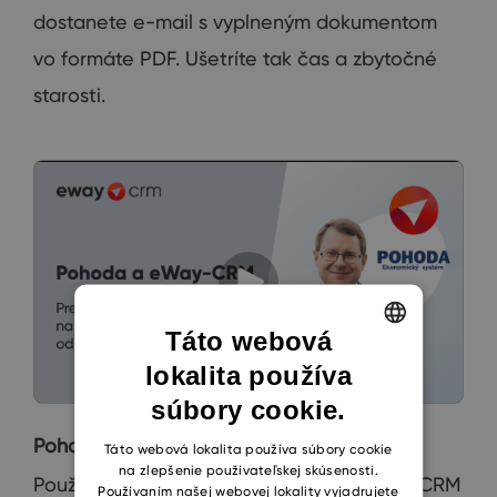
dostanete e-mail s vyplneným dokumentom
vo formáte PDF. Ušetríte tak čas a zbytočné
starosti.
Táto webová
lokalita používa
ENGLISH
súbory cookie.
CZECH
Pohoda a eWay-CRM
SLOVAK
Táto webová lokalita používa súbory cookie
na zlepšenie používateľskej skúsenosti.
Používate Pohodu a hľadáte k nej vhodný CRM
Používaním našej webovej lokality vyjadrujete