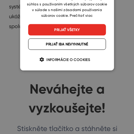
súhlas s používaním všetkých súborov cookie
systém? V tejto prezentácii vám Jiří Tvorík
v súlade s našimi zásadami používania
súborov cookie.
Prečítať viac
ukáže, ako môžu eWay-CRM a Pohoda
spolupracovať.
PRIJAŤ VŠETKY
PRIJAŤ IBA NEVYHNUTNÉ
INFORMÁCIE O COOKIES
Neváhejte a
vyzkoušejte!
Stiskněte tlačítko a stáhněte si