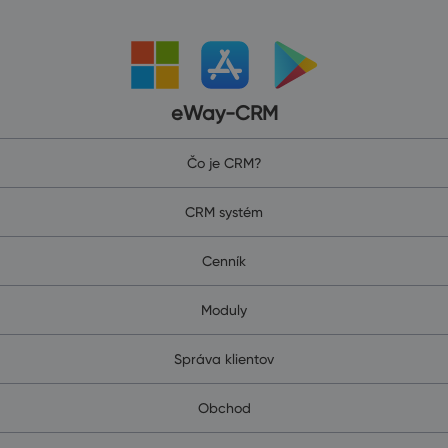
eWay-CRM
Čo je CRM?
CRM systém
Cenník
Moduly
Správa klientov
Obchod