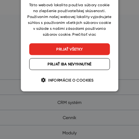
SLOVAK
Táto webová lokalita používa súbory cookie
na zlepšenie používateľskej skúsenosti.
Používaním našej webovej lokality vyjadrujete
súhlas s používaním všetkých súborov cookie
v súlade s našimi zásadami používania
Zvoľte si platformu
súborov cookie.
Prečítať viac
PRIJAŤ VŠETKY
PRIJAŤ IBA NEVYHNUTNÉ
eWay-CRM
INFORMÁCIE O COOKIES
Čo je CRM?
CRM systém
Cenník
Moduly