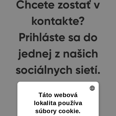
Chcete zostať v
kontakte?
Prihláste sa do
jednej z našich
sociálnych sietí.
Táto webová
lokalita používa
ENGLISH
súbory cookie.
CZECH