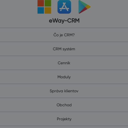
eWay-CRM
Čo je CRM?
CRM systém
Cenník
Moduly
Správa klientov
Obchod
Projekty