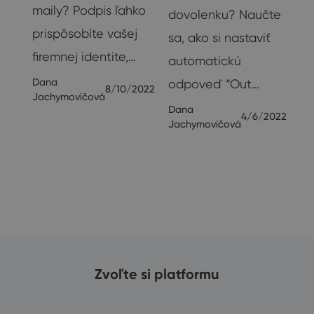
maily? Podpis ľahko
dovolenku? Naučte
prispôsobíte vašej
sa, ako si nastaviť
te
firemnej identite,…
automatickú
Dana
odpoveď “Out…
8/10/2022
Jachymovičová
Dana
4/6/2022
Jachymovičová
20
Zvoľte si platformu