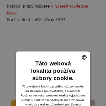
Pokročilé tipy nájdete
v našej Knowledge
Base
.
Buďte efektívni! S eWay-CRM.
Táto webová
lokalita používa
Mohlo by sa vám
ENGLISH
súbory cookie.
CZECH
páčiť
SLOVAK
Táto webová lokalita používa súbory cookie
na zlepšenie používateľskej skúsenosti.
Používaním našej webovej lokality vyjadrujete
súhlas s používaním všetkých súborov cookie
v súlade s našimi zásadami používania