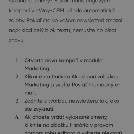
vykonané zmeny? Editor marketingových
kampaní v eWay-CRM ukladá automatické
zálohy. Pokiaľ ste vo vašom newsletteri zmazali
napríklad celý blok textu, nemusíte ho písať
znovu.
Otvorte novú kampaň v module
Marketing.
Kliknite na tlačidlo Akcie pod záložkou
Marketing a zvoľte Poslať hromadný e-
mail.
Začnite s tvorbou newsletteru tak, ako
ste zvyknutí.
Ak chcete vrátiť vykonané zmeny,
kliknite na záložku História v pravom
hornom rohu editora a vyberte niektorú