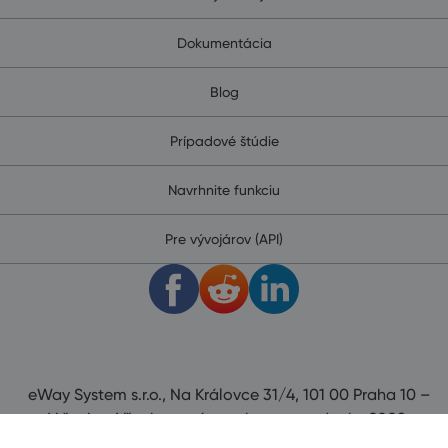
Dokumentácia
Blog
Prípadové štúdie
Navrhnite funkciu
Pre vývojárov (API)
eWay System s.r.o., Na Královce 31/4, 101 00 Praha 10 –
Vršovice. Všechna práva vyhrazena od roku 2008.