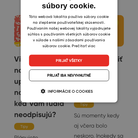
súbory cookie.
CZECH
SLOVAK
Táto webová lokalita používa súbory cookie
na zlepšenie používateľskej skúsenosti.
Používaním našej webovej lokality vyjadrujete
súhlas s používaním všetkých súborov cookie
v súlade s našimi zásadami používania
súborov cookie.
Prečítať viac
a
Viete, ako
Ako prekvapiť
PRIJAŤ VŠETKY
nastaviť
kolegov
PRIJAŤ IBA NEVYHNUTNÉ
upozornenia
nočnými e-
na e-maily,
mailami
INFORMÁCIE O COOKIES
keď vám ľudia
Tipy
neodpisujú?
Sú momenty kedy
aj včera bolo
Tipy
neskoro. Inokedy sa
Plánujete