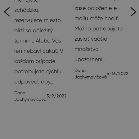
zase odloženie e-
schôdzku,
e
mailu môže hodiť.
rezervujete miesto,
Možno potrebujete
blíži sa dôležitý
zaslať väčšie
termín... Alebo Vás
množstvo
len nebaví čakať. V
ť
upozornení…
každom prípade
Dana
potrebujete rýchlu
e
6/16/2022
Jachymovičová
odpoveď, aby…
Dana
5/9/2022
Jachymovičová
23