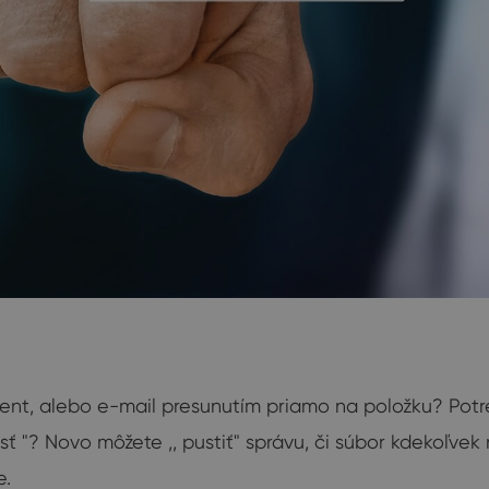
ment, alebo e-mail presunutím priamo na položku? Pot
usť "? Novo môžete ,, pustiť" správu, či súbor kdekoľ
e.