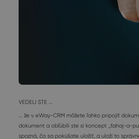
VEDELI STE ...
... že v eWay-CRM môžete ľahko pripojiť doku
dokument a obľúbili ste si koncept ,,ťahaj-a-p
spozná, čo sa pokúšate uložiť, a uloží to správn