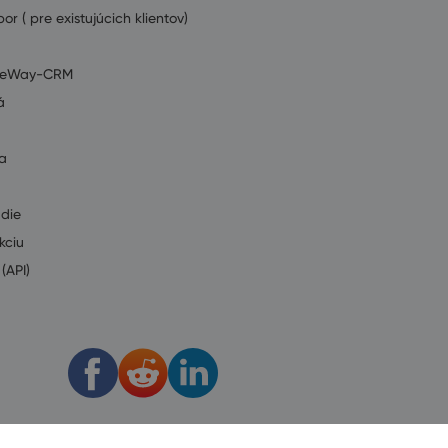
or ( pre existujúcich klientov)
ť eWay-CRM
á
a
údie
kciu
(API)