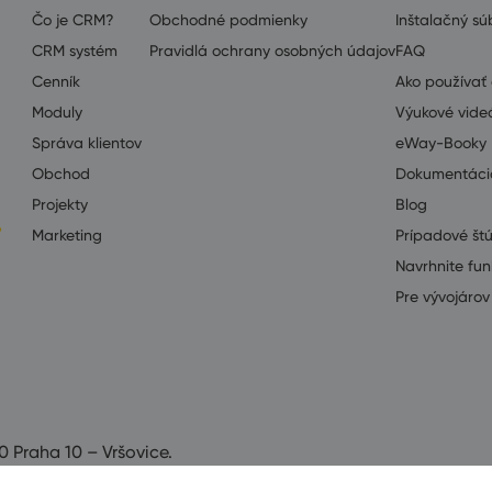
Čo je CRM?
Obchodné podmienky
Inštalačný súb
CRM systém
Pravidlá ochrany osobných údajov
FAQ
Cenník
Ako používa
Moduly
Výukové vide
Správa klientov
eWay-Booky
Obchod
Dokumentáci
Projekty
Blog
Marketing
Prípadové št
Navrhnite fun
Pre vývojárov 
0 Praha 10 – Vršovice.