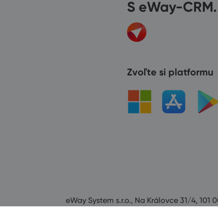
S eWay-CRM.
Zvoľte si platformu
eWay System s.r.o., Na Královce 31/4, 101 0
Všechna práva vyhrazena od roku 2008.