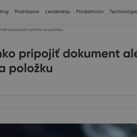
ting
Podnikanie
Leadership
Produktivita
Technológi
mail presunutím priamo na položku
o pripojiť dokument al
a položku