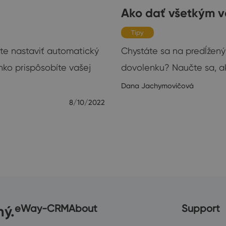
Ako dať všetkým ve
Tipy
ete nastaviť automatický
Chystáte sa na predĺžený
ko prispôsobíte vašej
dovolenku? Naučte sa, a
Dana Jachymovičová
8/10/2022
ný.
eWay-CRM
About
Support