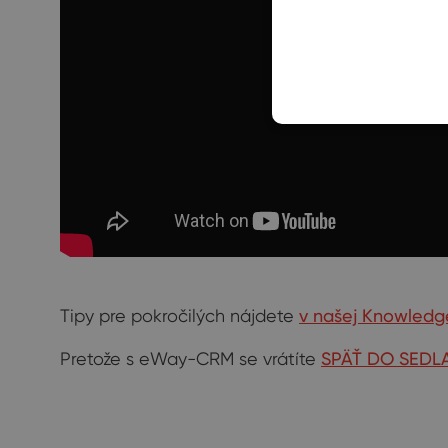
Tipy pre pokročilých nájdete
v našej Knowledg
Pretože s eWay-CRM se vrátíte
SPÄŤ DO SEDL