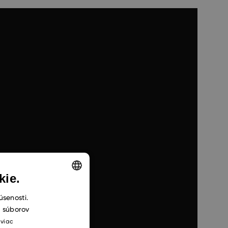
kie.
ENGLISH
úsenosti.
h súborov
CZECH
 viac
SLOVAK