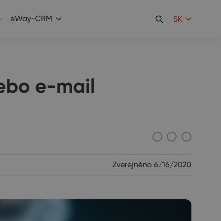
e
eWay-CRM
SK
ebo e-mail
Zverejněno
6/16/2020