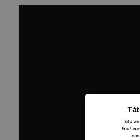
Tát
Táto web
Používan
coo