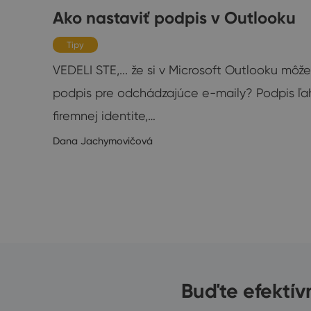
 v
Ako nastaviť podpis v Outlooku
Tipy
VEDELI STE,... že si v Microsoft Outlooku môž
podpis pre odchádzajúce e-maily? Podpis ľah
mi?
firemnej identite,…
Dana Jachymovičová
6/2020
Buďte efektív