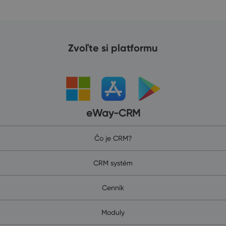
Zvoľte si platformu
eWay-CRM
Čo je CRM?
CRM systém
Cenník
Moduly