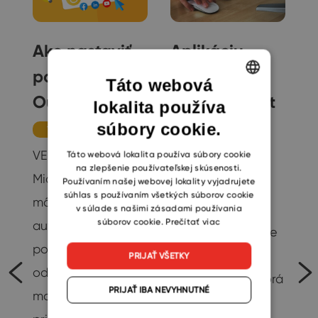
Ako nastaviť
Aplikáciu
podpis v
eWay-CRM
Táto webová
Outlooku
pre Microsoft
lokalita používa
ENGLISH
.
365 čaká
súbory cookie.
CZECH
Tipy
masívny
SLOVAK
VEDELI STE,... že si v
Táto webová lokalita používa súbory cookie
na zlepšenie používateľskej skúsenosti.
á
rozvoj
Microsoft Outlooku
Používaním našej webovej lokality vyjadrujete
súhlas s používaním všetkých súborov cookie
môžete nastaviť
Novinky
v súlade s našimi zásadami používania
súborov cookie.
Prečítať viac
automatický
Na jeseň 2021 sme
podpis pre
vám predstavili
PRIJAŤ VŠETKY
odchádzajúce e-
novú aplikaci, ktorá
PRIJAŤ IBA NEVYHNUTNÉ
maily? Podpis ľahko
je doplňkem pro