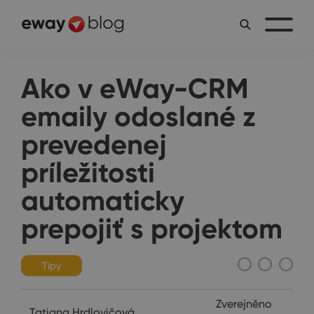
Ako v eWay-CRM
emaily odoslané z
prevedenej
príležitosti
automaticky
prepojiť s projektom
Tipy
Zverejněno
Tatiana Hrdlovičová