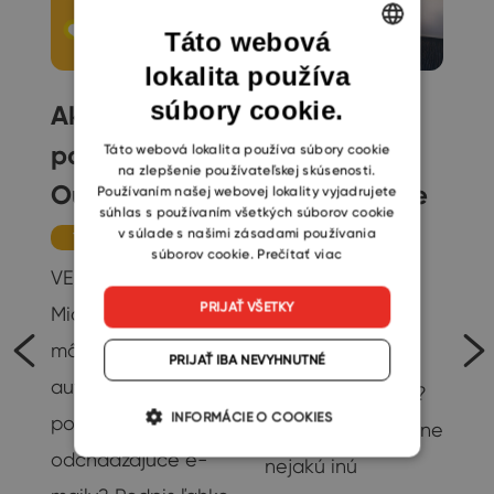
Táto webová
lokalita používa
ENGLISH
súbory cookie.
Ako nastaviť
Ako dať
CZECH
SLOVAK
podpis v
všetkým
Táto webová lokalita používa súbory cookie
na zlepšenie používateľskej skúsenosti.
Outlooku
vedieť, že ste
Používaním našej webovej lokality vyjadrujete
súhlas s používaním všetkých súborov cookie
mimo
v súlade s našimi zásadami používania
Tipy
súborov cookie.
Prečítať viac
kancelárie
VEDELI STE,... že si v
PRIJAŤ VŠETKY
Microsoft Outlooku
Tipy
môžete nastaviť
Chystáte sa na
PRIJAŤ IBA NEVYHNUTNÉ
automatický
predĺžený víkend?
e
INFORMÁCIE O COOKIES
podpis pre
Alebo máte v pláne
odchádzajúce e-
nejakú inú