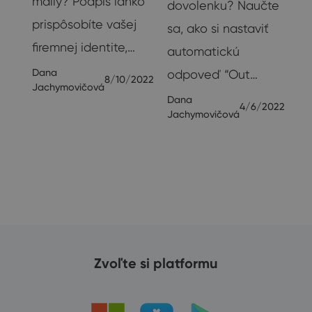
maily? Podpis ľahko
dovolenku? Naučte
prispôsobíte vašej
sa, ako si nastaviť
te
firemnej identite,…
automatickú
Dana
odpoveď “Out…
8/10/2022
Jachymovičová
Dana
4/6/2022
Jachymovičová
20
Zvoľte si platformu