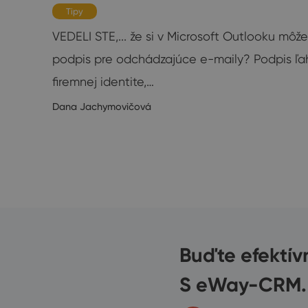
Tipy
VEDELI STE,... že si v Microsoft Outlooku môž
podpis pre odchádzajúce e-maily? Podpis ľah
mi?
firemnej identite,…
Dana Jachymovičová
6/2020
Buďte efektív
S eWay-CRM.