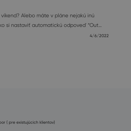
 víkend? Alebo máte v pláne nejakú inú
ko si nastaviť automatickú odpoveď “Out…
4/6/2022
or ( pre existujúcich klientov)