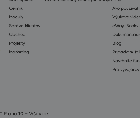
Cenník
Ako používa
Moduly
Výukové vide
Správa klientov
eWay-Booky
Obchod
Dokumentáci
Projekty
Blog
Marketing
Prípadové št
Navrhnite fun
Pre vývojárov 
0 Praha 10 – Vršovice.