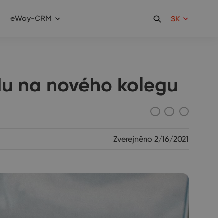
e
eWay-CRM
SK
u na nového kolegu
Zverejněno
2/16/2021