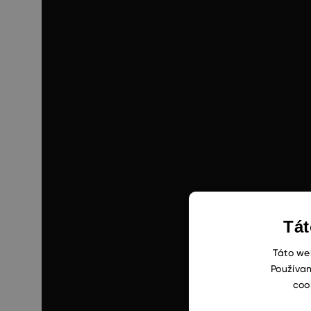
Tát
Táto web
Používan
coo