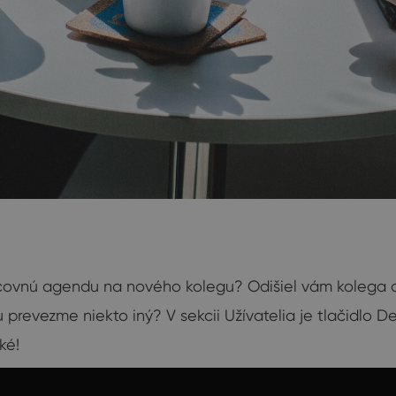
covnú agendu na nového kolegu? Odišiel vám kolega a
 prevezme niekto iný? V sekcii Užívatelia je tlačidlo D
ké!