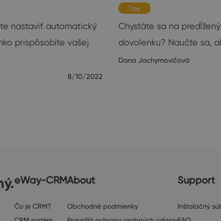
Tipy
ete nastaviť automatický
Chystáte sa na predĺžený
ko prispôsobíte vašej
dovolenku? Naučte sa, a
Dana Jachymovičová
8/10/2022
ný.
eWay-CRM
About
Support
Čo je CRM?
Obchodné podmienky
Inštalačný súb
CRM systém
Pravidlá ochrany osobných údajov
FAQ