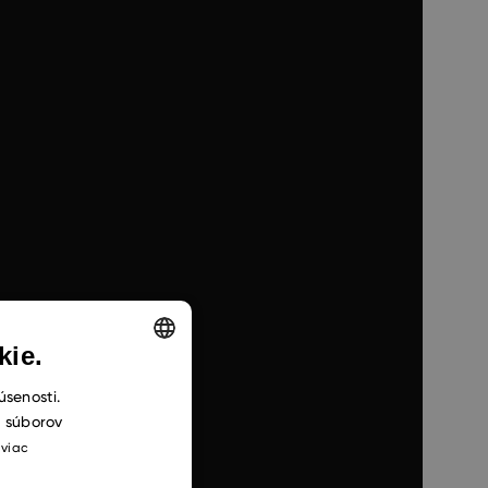
kie.
ENGLISH
úsenosti.
h súborov
CZECH
 viac
SLOVAK