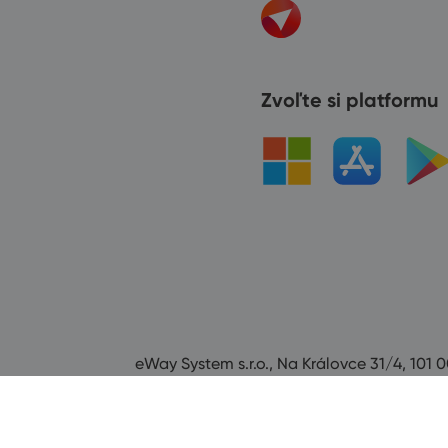
Zvoľte si platformu
eWay System s.r.o., Na Královce 31/4, 101 0
Všechna práva vyhrazena od roku 2008.