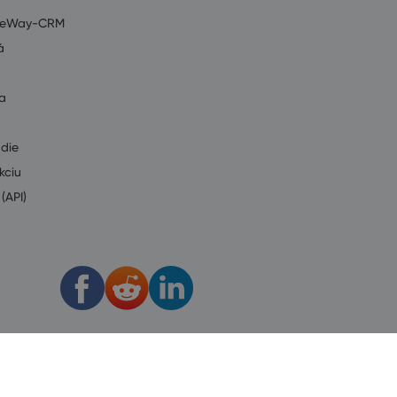
ť eWay-CRM
á
a
údie
kciu
(API)