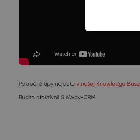
Pokročilé tipy nájdete
v našej Knowledge Base
Buďte efektívni! S eWay-CRM.