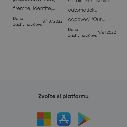
sa, ako si nastaviť
te
firemnej identite,…
automatickú
Dana
odpoveď “Out…
8/10/2022
Jachymovičová
Dana
4/6/2022
Jachymovičová
20
Zvoľte si platformu