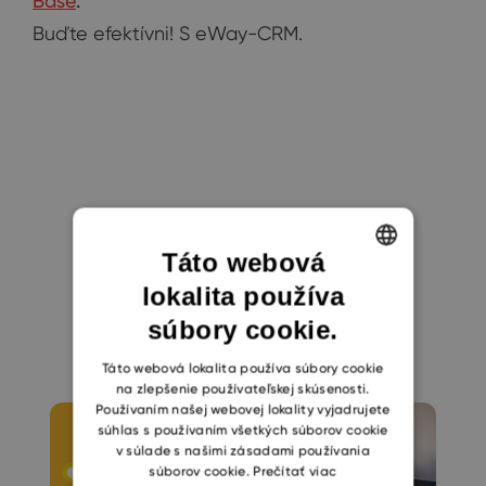
Base
.
Buďte efektívni! S eWay-CRM.
Táto webová
Mohlo by sa vám
lokalita používa
ENGLISH
páčiť
súbory cookie.
CZECH
SLOVAK
Táto webová lokalita používa súbory cookie
na zlepšenie používateľskej skúsenosti.
Používaním našej webovej lokality vyjadrujete
súhlas s používaním všetkých súborov cookie
v súlade s našimi zásadami používania
súborov cookie.
Prečítať viac