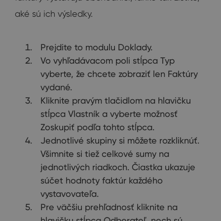
aké sú ich výsledky.
Prejdite to modulu Doklady.
Vo vyhľadávacom poli stĺpca Typ
vyberte, že chcete zobraziť len Faktúry
vydané.
Kliknite pravým tlačidlom na hlavičku
stĺpca Vlastník a vyberte možnosť
Zoskupiť podľa tohto stĺpca.
Jednotlivé skupiny si môžete rozkliknúť.
Všimnite si tiež celkové sumy na
jednotlivých riadkoch. Čiastka ukazuje
súčet hodnoty faktúr každého
vystavovateľa.
Pre väčšiu prehľadnosť kliknite na
hlavičku stĺpca Odberateľ, nech sú