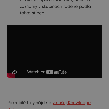
záznamy v skupinách radené podľa
tohto stĺpca.
Pokročilé tipy nájdete
v našej Knowledge