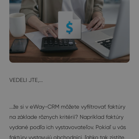
VEDELI JTE,...
...že si v eWay-CRM môžete vyfiltrovať faktúry
na základe rôznych kritérií? Napríklad faktúry
vydané podľa ich vystavovateľov. Pokiaľ u vás
faktúry vystavujú obchodníci, ľahko tak zistíte,