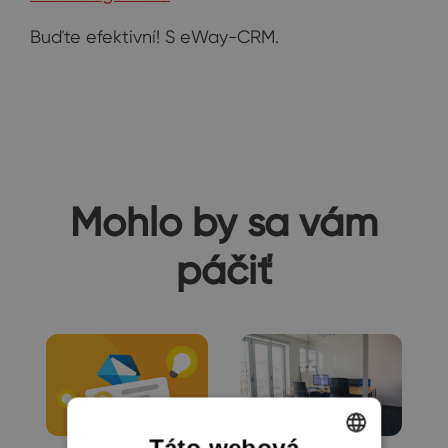
Buďte efektivní! S eWay-CRM.
Mohlo by sa vám
páčiť
Táto webová