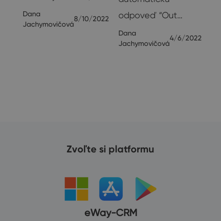
Dana
odpoveď “Out…
8/10/2022
Jachymovičová
Dana
4/6/2022
Jachymovičová
20
Zvoľte si platformu
eWay-CRM