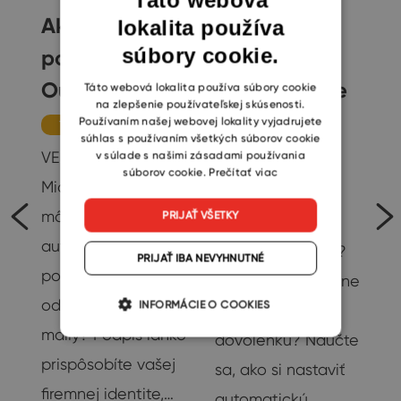
Ako nastaviť
Ako dať
lokalita používa
ENGLISH
súbory cookie.
podpis v
všetkým
CZECH
Outlooku
vedieť, že ste
SLOVAK
Táto webová lokalita používa súbory cookie
na zlepšenie používateľskej skúsenosti.
mimo
Používaním našej webovej lokality vyjadrujete
Tipy
súhlas s používaním všetkých súborov cookie
kancelárie
VEDELI STE,... že si v
v súlade s našimi zásadami používania
súborov cookie.
Prečítať viac
Microsoft Outlooku
Tipy
môžete nastaviť
PRIJAŤ VŠETKY
Chystáte sa na
automatický
predĺžený víkend?
e
PRIJAŤ IBA NEVYHNUTNÉ
podpis pre
Alebo máte v pláne
odchádzajúce e-
INFORMÁCIE O COOKIES
nejakú inú
maily? Podpis ľahko
dovolenku? Naučte
prispôsobíte vašej
sa, ako si nastaviť
te
firemnej identite,…
automatickú