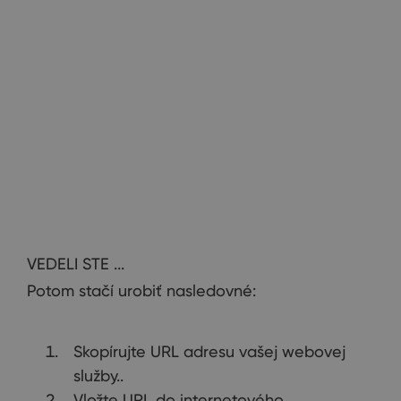
VEDELI
STE
...
Potom
stačí urobiť
nasledovné
:
Skopírujte URL adresu vašej webovej
služby..
Vložte URL do internetového