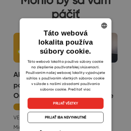
páčiť
Táto webová
lokalita používa
ENGLISH
súbory cookie.
CZECH
SLOVAK
Táto webová lokalita používa súbory cookie
na zlepšenie používateľskej skúsenosti.
Ako nastaviť
Ako dať
Používaním našej webovej lokality vyjadrujete
súhlas s používaním všetkých súborov cookie
podpis v
všetkým
v súlade s našimi zásadami používania
súborov cookie.
Prečítať viac
Outlooku
vedieť, že ste
PRIJAŤ VŠETKY
mimo
Tipy
kancelárie
VEDELI STE,... že si v
PRIJAŤ IBA NEVYHNUTNÉ
Microsoft Outlooku
Tipy