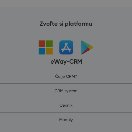
Zvoľte si platformu
eWay-CRM
Čo je CRM?
CRM systém
Cenník
Moduly