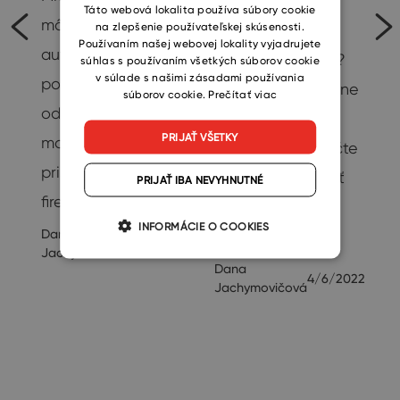
SLOVAK
Táto webová lokalita používa súbory cookie
môžete nastaviť
na zlepšenie používateľskej skúsenosti.
Chystáte sa na
Používaním našej webovej lokality vyjadrujete
automatický
predĺžený víkend?
súhlas s používaním všetkých súborov cookie
i
v súlade s našimi zásadami používania
podpis pre
Alebo máte v pláne
súborov cookie.
Prečítať viac
odchádzajúce e-
nejakú inú
PRIJAŤ VŠETKY
maily? Podpis ľahko
dovolenku? Naučte
prispôsobíte vašej
sa, ako si nastaviť
PRIJAŤ IBA NEVYHNUTNÉ
firemnej identite,…
automatickú
INFORMÁCIE O COOKIES
Dana
odpoveď “Out…
8/10/2022
Jachymovičová
Dana
4/6/2022
Jachymovičová
20