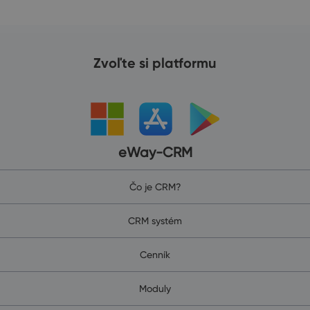
Zvoľte si platformu
eWay-CRM
Čo je CRM?
CRM systém
Cenník
Moduly