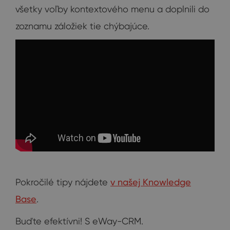
všetky voľby kontextového menu a doplnili do
zoznamu záložiek tie chýbajúce.
Pokročilé tipy nájdete
v našej Knowledge
Base
.
Buďte efektívni! S eWay-CRM.