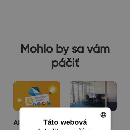
Mohlo by sa vám
páčiť
Táto webová
Ako nastaviť
Ako dať
ENGLISH