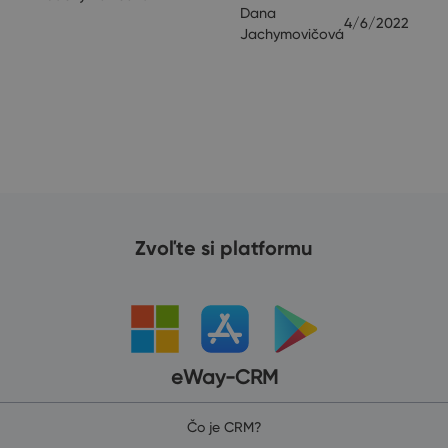
Dana
4/6/2022
Jachymovičová
20
Zvoľte si platformu
eWay-CRM
Čo je CRM?