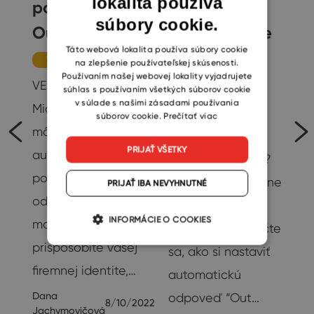
lokalita používa
podpis v
všetkým
súbory cookie.
CZECH
Outlooku
vedieť, že ste
SLOVAK
Táto webová lokalita používa súbory cookie
mimo
Tipy
na zlepšenie používateľskej skúsenosti.
Používaním našej webovej lokality vyjadrujete
kancelárie
VEDELI STE,... že si v
súhlas s používaním všetkých súborov cookie
v súlade s našimi zásadami používania
Microsoft Outlooku
Tipy
súborov cookie.
Prečítať viac
môžete nastaviť
Chystáte sa na
PRIJAŤ VŠETKY
automatický
predĺžený víkend?
e
podpis pre
Alebo máte v pláne
PRIJAŤ IBA NEVYHNUTNÉ
odchádzajúce e-
nejakú inú
INFORMÁCIE O COOKIES
maily? Podpis ľahko
dovolenku? Naučte
prispôsobíte vašej
sa, ako si nastaviť
te
firemnej identite,…
automatickú
Dana
odpoveď “Out…
8/10/2022
Jachymovičová