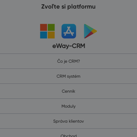
Zvoľte si platformu
eWay-CRM
Čo je CRM?
CRM systém
Cenník
Moduly
Správa klientov
Obchod