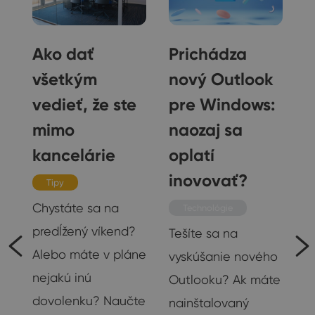
Ako dať
Prichádza
é
všetkým
nový Outlook
vedieť, že ste
pre Windows:
mimo
naozaj sa
kancelárie
oplatí
inovovať?
Tipy
Chystáte sa na
Technológie
predĺžený víkend?
Tešíte sa na
Alebo máte v pláne
vyskúšanie nového
nejakú inú
Outlooku? Ak máte
dovolenku? Naučte
nainštalovaný
ý