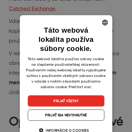
Catched Exchange
.
Vďaka nemu sa celá schránka Outlooku
Táto webová
kopíruje do toho zariadenia, ktoré aktuálne
lokalita používa
ENGLISH
používate.
súbory cookie.
CZECH
V režime
Catched Exchange
môžete dokonca
SLOVAK
Táto webová lokalita používa súbory cookie
obnoviť svoje dáta a to aj bez pripojenia k
na zlepšenie používateľskej skúsenosti.
Používaním našej webovej lokality vyjadrujete
internetu. Nezabúdajte však na pravidlo:
čím
súhlas s používaním všetkých súborov cookie
v súlade s našimi zásadami používania
menej dát, tým lepší chod
. Svoje on-line
súborov cookie.
Prečítať viac
úložisko zbytočne nezahlcujte.
PRIJAŤ VŠETKY
PRIJAŤ IBA NEVYHNUTNÉ
Optimalizujte dátové
INFORMÁCIE O COOKIES