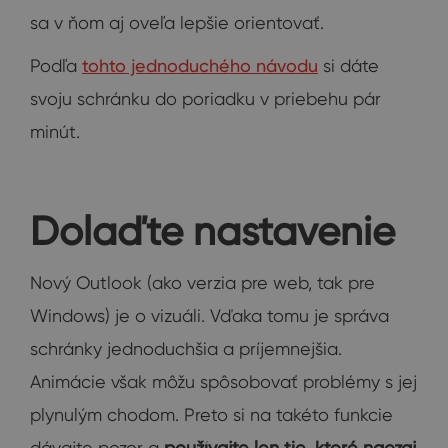
sa v ňom aj oveľa lepšie orientovať.
Podľa
tohto jednoduchého návodu
si dáte
svoju schránku do poriadku v priebehu pár
minút.
Dolaďte nastavenie
Nový Outlook (ako verzia pre web, tak pre
Windows) je o vizuáli. Vďaka tomu je správa
schránky jednoduchšia a príjemnejšia.
Animácie však môžu spôsobovať problémy s jej
plynulým chodom. Preto si na takéto funkcie
dávajte pozor a
používajte len tie, ktoré naozaj