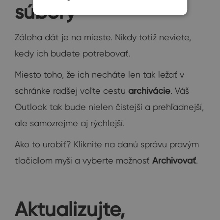
súbory
Záloha dát je na mieste. Nikdy totiž neviete,
kedy ich budete potrebovať.
Miesto toho, že ich necháte len tak ležať v
schránke radšej voľte cestu
archivácie
. Váš
Outlook tak bude nielen čistejší a prehľadnejší,
ale samozrejme aj rýchlejší.
Ako to urobiť? Kliknite na danú správu pravým
tlačidlom myši a vyberte možnosť
Archivovať
.
Aktualizujte,