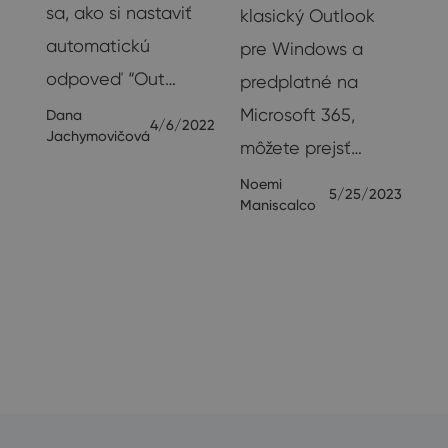
sa, ako si nastaviť
klasický Outlook
ša
automatickú
pre Windows a
a
odpoveď “Out…
predplatné na
Microsoft 365,
Dana
e-
4/6/2022
Jachymovičová
môžete prejsť…
Noemi
5/25/2023
23
Maniscalco