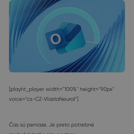
[playht_player width="100%" height="90px"
voice="cs-CZ-VlastaNeural"]
Čas sú peniaze. Je preto potrebné