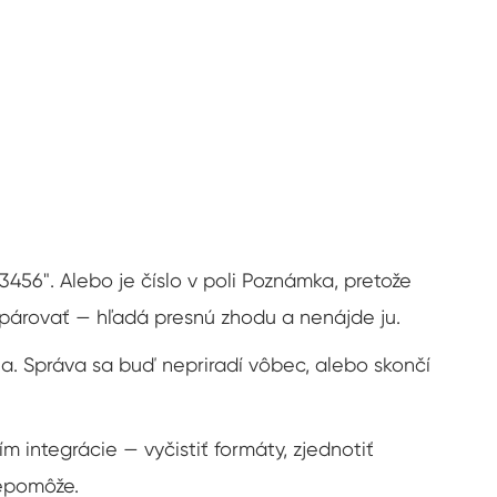
56". Alebo je číslo v poli Poznámka, pretože
párovať — hľadá presnú zhodu a nenájde ju.
na. Správa sa buď nepriradí vôbec, alebo skončí
m integrácie — vyčistiť formáty, zjednotiť
nepomôže.