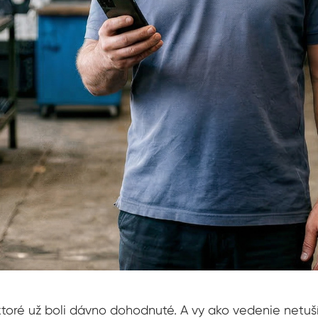
ktoré už boli dávno dohodnuté. A vy ako vedenie netušít