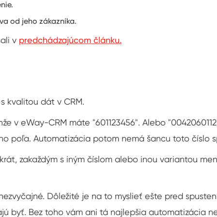
nie.
va od jeho zákazníka.
ali v
predchádzajúcom článku.
 s kvalitou dát v CRM.
nže v eWay-CRM máte "601123456". Alebo "004206011234
ho poľa. Automatizácia potom nemá šancu toto číslo s
rikrát, zakaždým s iným číslom alebo inou variantou me
nezvyčajné. Dôležité je na to myslieť ešte pred spustení
majú byť. Bez toho vám ani tá najlepšia automatizácia 