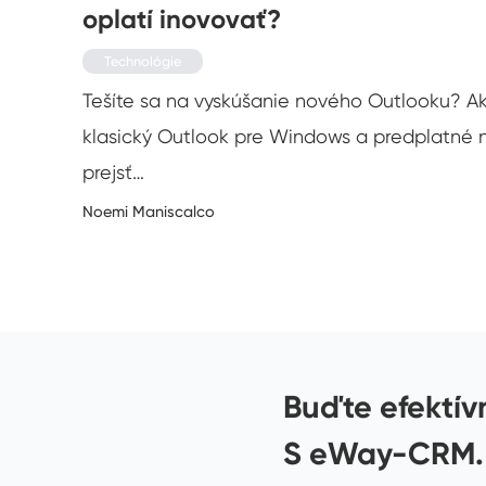
oplatí inovovať?
Technológie
Tešíte sa na vyskúšanie nového Outlooku? A
e
klasický Outlook pre Windows a predplatné 
prejsť…
7/2023
Noemi Maniscalco
Buďte efektív
S eWay-CRM.