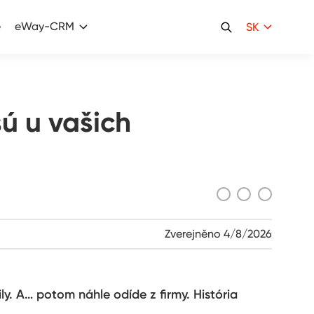
e
eWay-CRM
SK
ú u vašich
Zverejněno
4/8/2026
y. A… potom náhle odíde z firmy. História