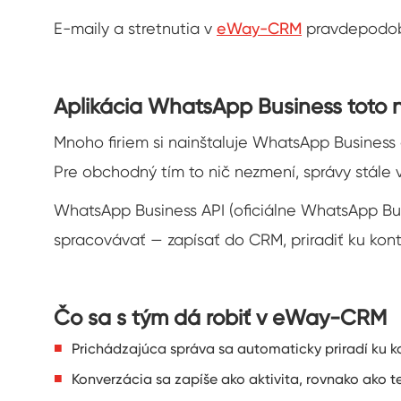
E-maily a stretnutia v
eWay-CRM
pravdepodobn
Aplikácia WhatsApp Business toto n
Mnoho firiem si nainštaluje WhatsApp Business a
Pre obchodný tím to nič nezmení, správy stále v
WhatsApp Business API (oficiálne WhatsApp Bus
spracovávať — zapísať do CRM, priradiť ku konta
Čo sa s tým dá robiť v eWay-CRM
Prichádzajúca správa sa automaticky priradí ku k
Konverzácia sa zapíše ako aktivita, rovnako ako te