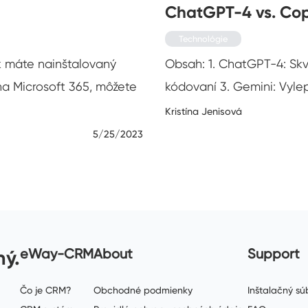
ChatGPT-4 vs. Copi
Technológie
k máte nainštalovaný
Obsah: 1. ChatGPT-4: Skve
na Microsoft 365, môžete
kódovaní 3. Gemini: Vyl
Kristína Jenisová
5/25/2023
ný.
eWay-CRM
About
Support
Čo je CRM?
Obchodné podmienky
Inštalačný súb