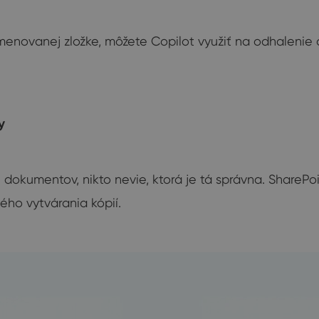
menovanej zložke, môžete Copilot využiť na odhalenie 
y
h“ dokumentov, nikto nevie, ktorá je tá správna. Share
ho vytvárania kópií.