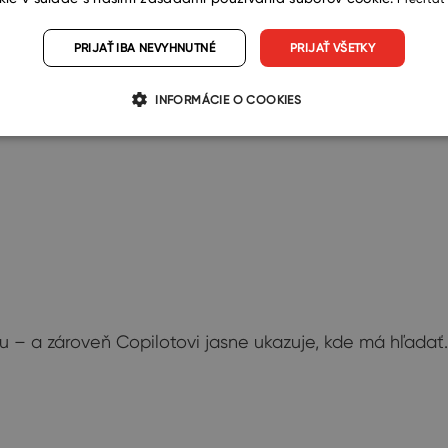
í
PRIJAŤ IBA NEVYHNUTNÉ
PRIJAŤ VŠETKY
amestnancov alebo osobných zvykoch.
INFORMÁCIE O COOKIES
u – a zároveň Copilotovi jasne ukazuje, kde má hľadať.