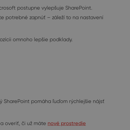
crosoft postupne vylepšuje SharePoint.
te potrebné zapnúť – záleží to na nastavení
pozícii omnoho lepšie podklady.
dný SharePoint pomáha ľuďom rýchlejšie nájsť
a overiť, či už máte
nové prostredie