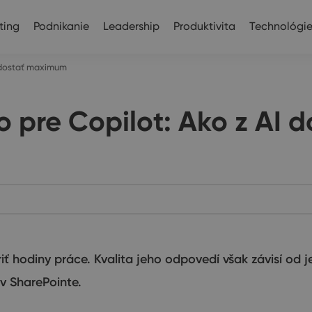
ting
Podnikanie
Leadership
Produktivita
Technológi
I dostať maximum
o pre Copilot: Ako z AI
ť hodiny práce. Kvalita jeho odpovedí však závisí od 
v SharePointe.