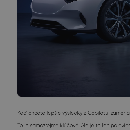
Keď chcete lepšie výsledky z Copilotu, zameri
To je samozrejme kľúčové. Ale je to len polovic