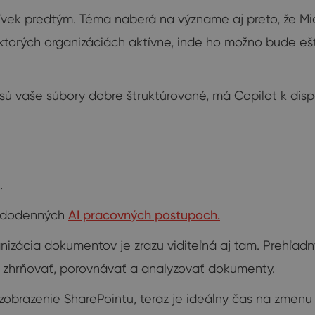
oľvek predtým. Téma naberá na význame aj preto, že Mi
ektorých organizáciách aktívne, inde ho možno bude eš
k sú vaše súbory dobre štruktúrované, má Copilot k dis
.
každodenných
AI pracovných postupoch.
anizácia dokumentov je zrazu viditeľná aj tam. Prehľa
e zhrňovať, porovnávať a analyzovať dokumenty.
 zobrazenie SharePointu, teraz je ideálny čas na zmenu 