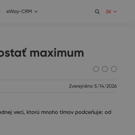
e
eWay-CRM
SK
 dostať maximum
Zverejněno
5/14/2026
jednej veci, ktorú mnoho tímov podceňuje: od