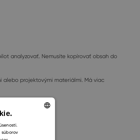
opilot analyzovať. Nemusíte kopírovať obsah do
i alebo projektovými materiálmi. Má viac
kie.
ENGLISH
úsenosti.
h súborov
CZECH
 viac