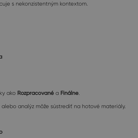
cuje s nekonzistentným kontextom.
a
žky ako
Rozpracované
a
Finálne
.
 alebo analýz môže sústrediť na hotové materiály.
o