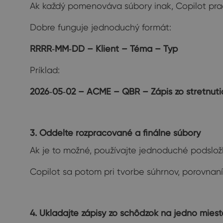
Ak každý pomenováva súbory inak, Copilot pra
Dobre funguje jednoduchý formát:
RRRR
‑
MM
‑
DD
–
Klient
–
T
é
ma
–
Typ
Príklad:
2026
‑
05
‑
02
–
ACME
–
QBR
–
Zápis zo stretnuti
3. Oddelte rozpracované a finálne súbory
Ak je to možné, používajte jednoduché podslo
Copilot sa potom pri tvorbe súhrnov, porovnaní
4. Ukladajte zápisy zo schôdzok na jedno miest