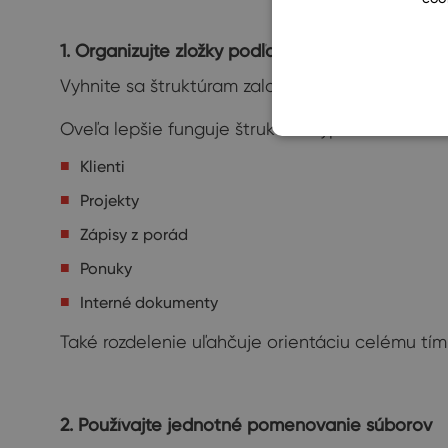
1. Organizujte zložky podľa práce, nie podľa ľud
Vyhnite sa štruktúram založeným na menách z
Oveľa lepšie funguje štruktúra typu:
Klienti
Projekty
Zápisy z porád
Ponuky
Interné dokumenty
Také rozdelenie uľahčuje orientáciu celému tím
2. Používajte jednotné pomenovanie súborov