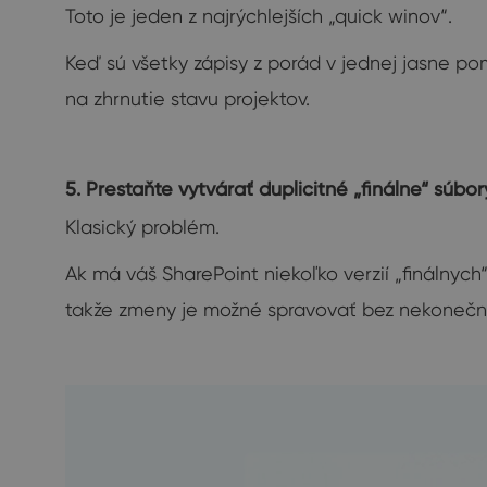
Toto je jeden z najrýchlejších „quick winov“.
Keď sú všetky zápisy z porád v jednej jasne po
na zhrnutie stavu projektov.
5. Prestaňte vytvárať duplicitné „finálne“ súbor
Klasický problém.
Ak má váš SharePoint niekoľko verzií „finálnyc
takže zmeny je možné spravovať bez nekonečné