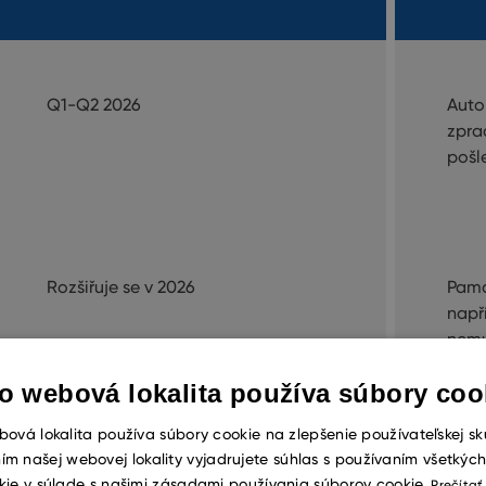
Q1-Q2 2026
Auto
zpra
pošl
Rozšiřuje se v 2026
Pama
např
nemu
o webová lokalita používa súbory coo
ová lokalita používa súbory cookie na zlepšenie používateľskej sk
ím našej webovej lokality vyjadrujete súhlas s používaním všetkýc
2026
Vytv
kie v súlade s našimi zásadami používania súborov cookie.
Prečítať