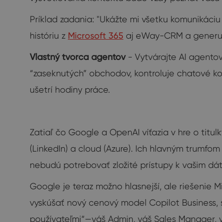
Príklad zadania: "Ukážte mi všetku komunikáci
históriu z
Microsoft 365
aj eWay-CRM a generuje
Vlastný tvorca agentov
- Vytvárajte AI agento
“zaseknutých” obchodov, kontroluje chatové k
ušetrí hodiny práce.
Zatiaľ čo Google a OpenAI víťazia v hre o titulky
(LinkedIn) a cloud (Azure). Ich hlavným trumfo
nebudú potrebovať zložité prístupy k vašim dá
Google je teraz možno hlasnejší, ale riešenie 
vyskúšať nový cenový model Copilot Business, s
používateľmi“—váš Admin, váš Sales Manager, 