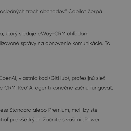
posledných troch obchodov." Copilot čerpá
nta, ktorý sleduje eWay-CRM ohľadom
lizované správy na obnovenie komunikácie. To
OpenAI, vlastnia kód (GitHub), profesijnú sieť
vaše CRM. Keď AI agenti konečne začnú fungovať,
iness Standard alebo Premium, mali by ste
iaľ pre všetkých. Začnite s vašimi „Power