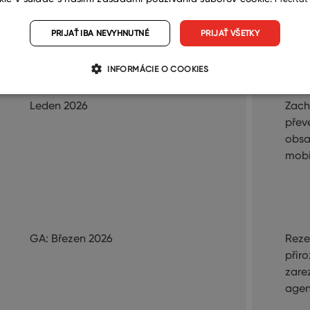
work
násl
PRIJAŤ IBA NEVYHNUTNÉ
PRIJAŤ VŠETKY
INFORMÁCIE O COOKIES
Leden 2026
Zach
přev
obsa
mobi
GA: Březen 2026
Reze
přir
zarez
agen