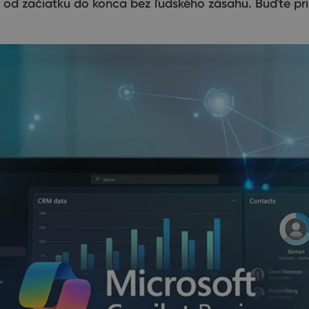
y od začiatku do konca bez ľudského zásahu. Buďte pri