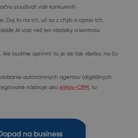
ačnú používať vaši konkurenti.
e: Daj to na trh, uč sa z chýb a oprav ich.
okáže AI viac než len obrázky a kontrolu
l. Ale buďme úprimní: to je asi tak všetko, na čo
zavádzanie autonómnych agentov (digitálnych
ntegrované nástroje ako
eWay-CRM
, tu
Dopad na business