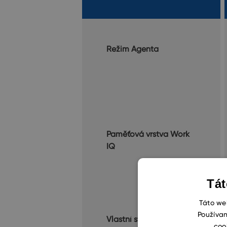
Režim Agenta
Paměťová vrstva Work
IQ
Tát
Táto web
Používan
Vlastní stavitel agentů
coo