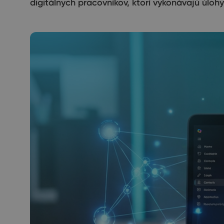
digitálnych pracovníkov, ktorí vykonávajú úloh