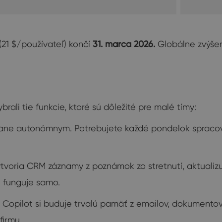
(21 $/používateľ) končí
31. marca 2026.
Globálne zvýšeni
brali tie funkcie, ktoré sú dôležité pre malé tímy:
tane autonómnym. Potrebujete každé pondelok spracov
oria CRM záznamy z poznámok zo stretnutí, aktualizu
M funguje samo.
 Copilot si buduje trvalú pamäť z emailov, dokumento
firmu.