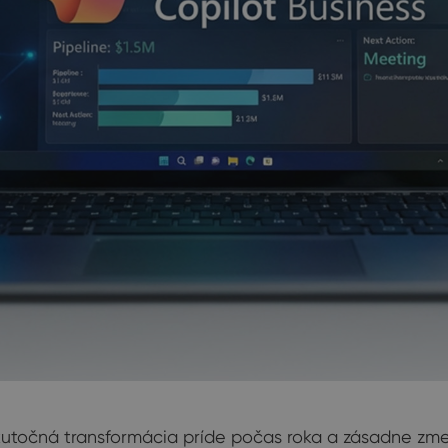
Skutočná transformácia príde počas roka a zásadne zme