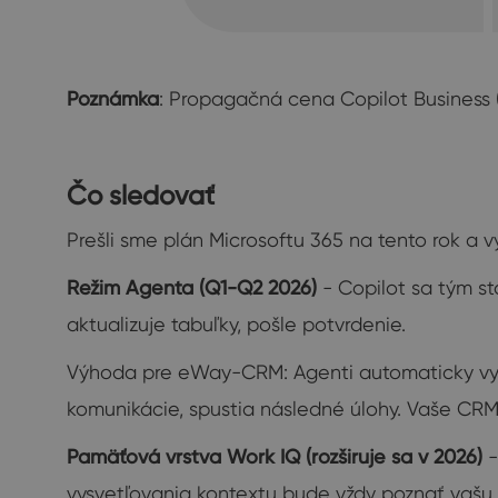
Poznámka
: Propagačná cena Copilot Business 
Čo sledovať
Prešli sme plán Microsoftu 365 na tento rok a vy
Režim Agenta (Q1-Q2 2026)
- Copilot sa tým s
aktualizuje tabuľky, pošle potvrdenie.
Výhoda pre eWay-CRM: Agenti automaticky vytv
komunikácie, spustia následné úlohy. Vaše CR
Pamäťová vrstva Work IQ (rozširuje sa v 2026)
-
vysvetľovania kontextu bude vždy poznať vašu 