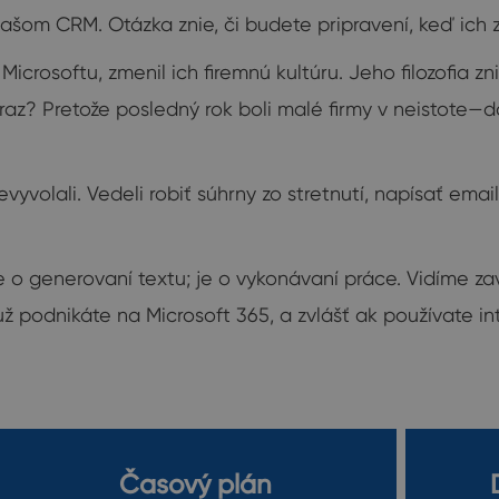
ašom CRM. Otázka znie, či budete pripravení, keď ich z
crosoftu, zmenil ich firemnú kultúru. Jeho filozofia zni
teraz? Pretože posledný rok boli malé firmy v neistote—d
vyvolali. Vedeli robiť súhrny zo stretnutí, napísať emai
je o generovaní textu; je o vykonávaní práce. Vidíme 
ž podnikáte na Microsoft 365, a zvlášť ak používate i
Časový plán