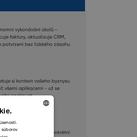
nomní vykonávání úkolů -
cuje faktury, aktualizuje CRM,
e potvrzení bez lidského zásahu
tuje si kontext vašeho byznysu
íč všemi aplikacemi - už se
síte opakovat
kie.
ENGLISH
úsenosti.
h súborov
CZECH
ořte AI pracovníky pro konkrétní
 viac