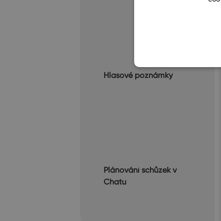
Hlasové poznámky
Plánování schůzek v
Chatu