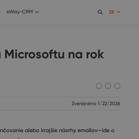
e
eWay-CRM
SK
Microsoftu na rok
Zverejněno
1/22/2026
nčovanie alebo krajšie návrhy emailov—ide o