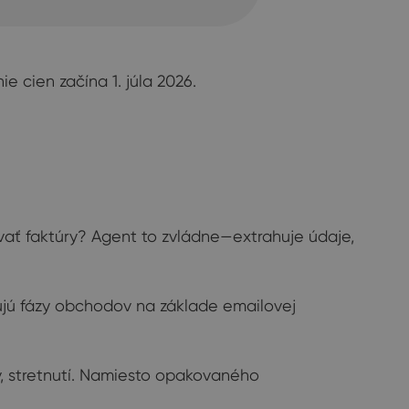
e cien začína 1. júla 2026.
ať faktúry? Agent to zvládne—extrahuje údaje,
jú fázy obchodov na základe emailovej
v, stretnutí. Namiesto opakovaného