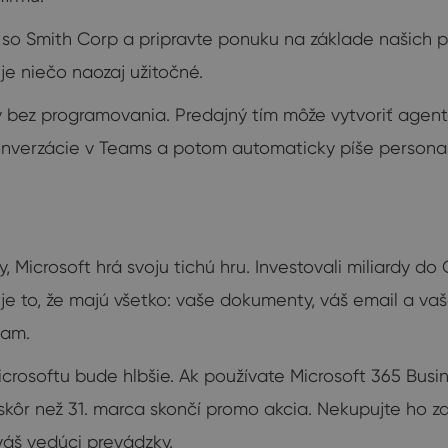
u so Smith Corp a pripravte ponuku na základe našich 
 niečo naozaj užitočné.
v bez programovania. Predajný tím môže vytvoriť age
onverzácie v Teams a potom automaticky píše persona
, Microsoft hrá svoju tichú hru. Investovali miliardy do 
m je to, že majú všetko: vaše dokumenty, váš email a 
tam.
Microsoftu bude hlbšie. Ak používate Microsoft 365 Bus
kôr než 31. marca skončí promo akcia. Nekupujte ho zat
váš vedúci prevádzky.