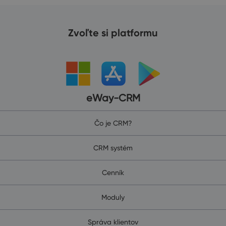
Zvoľte si platformu
eWay-CRM
Čo je CRM?
CRM systém
Cenník
Moduly
Správa klientov