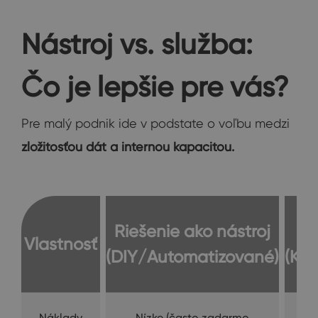
Nástroj vs. služba:
Čo je lepšie pre vás?
Pre malý podnik ide v podstate o voľbu medzi
zložitosťou dát a internou kapacitou.
Riešenie ako nástroj
Na
Vlastnosť
(DIY/Automatizované)
(Kon
Náklady
Nízke (často zadarmo
Vy