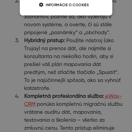
Test „v izolácii":
Nikdy nezmigrujte celú
INFORMÁCIE O COOKIES
databázu naraz. Najprv presuňte 50
záznamov, pozrite sa, ako vyzerajú v
novom systéme, a overte, či sú stále
pripojené „poznámky“ a „obchody“.
Hybridný prístup:
Použite nástroj (ako
Trujay) na prenos dát, ale najmite si
konzultanta na niekoľko hodín, aby si
prešiel váš plán mapovania dát
predtým, než stlačíte tlačidlo „Spustiť“.
To je najúčinnejší spôsob, ako sa vyhnúť
katastrofe.
Kompletná profesionálna služba:
eWay-
CRM
ponúka kompletnú migračnú službu
vrátane auditu dát, mapovania,
testovania a školenia – všetko za
zmluvnú cenu. Tento prístup eliminuje