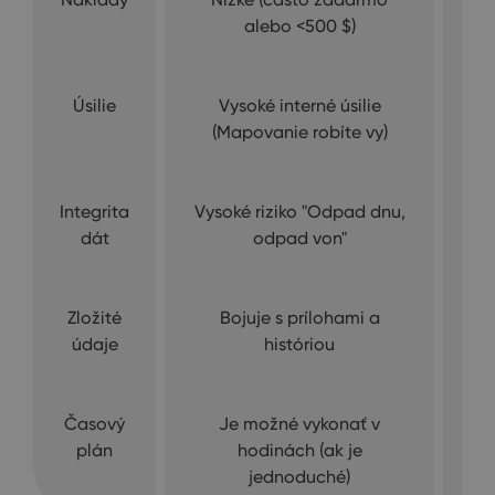
alebo <500 $)
Úsilie
Vysoké interné úsilie
(Mapovanie robíte vy)
Integrita
Vysoké riziko "Odpad dnu,
Vy
dát
odpad von"
Zložité
Bojuje s prílohami a
Z
údaje
históriou
Časový
Je možné vykonať v
plán
hodinách (ak je
st
jednoduché)