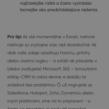
najčastejšie riziká a často vychádza
lacnejšie ako predchádzajúce riešenia.
Pro tip:
Ak ste momentálne v Exceli, natívne
nástroje sú zvyčajne viac než dostatočné. Ak
však vaše údaje obsahujú históriu, prílohy
alebo vlastnú logiku – a zvlášť ak pôsobíte v
(alebo zvažujete) Microsoft 365 – konzultanti
eWay-CRM to robia denne a dokážu to
zvládnuť bez problémov. Či už migrujete zo
Salesforce, Hubspot, Zoho, Dynamics alebo
iných platforiem, sme na to pripravení - a
často sa zmestíme aj pod váš rozpočet.