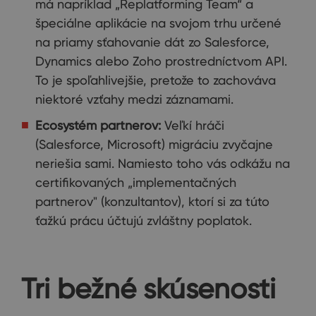
má napríklad „Replatforming Team“ a
špeciálne aplikácie na svojom trhu určené
na priamy sťahovanie dát zo Salesforce,
Dynamics alebo Zoho prostredníctvom API.
To je spoľahlivejšie, pretože to zachováva
niektoré vzťahy medzi záznamami.
Ecosystém partnerov:
Veľkí hráči
(Salesforce, Microsoft) migráciu zvyčajne
neriešia sami. Namiesto toho vás odkážu na
certifikovaných „implementačných
partnerov" (konzultantov), ktorí si za túto
ťažkú prácu účtujú zvláštny poplatok.
Tri bežné skúsenosti