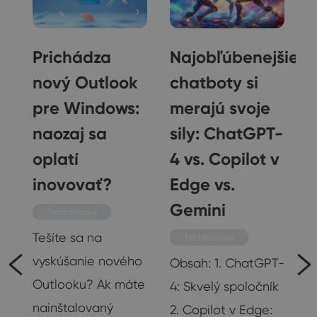
Prichádza
Najobľúbenejšie
nový Outlook
chatboty si
š
pre Windows:
merajú svoje
ím
naozaj sa
sily: ChatGPT-
oplatí
4 vs. Copilot v
inovovať?
Edge vs.
Gemini
Technológie
Tešíte sa na
Technológie
vyskúšanie nového
Obsah: 1. ChatGPT-
Outlooku? Ak máte
4: Skvelý spoločník
nainštalovaný
2. Copilot v Edge: