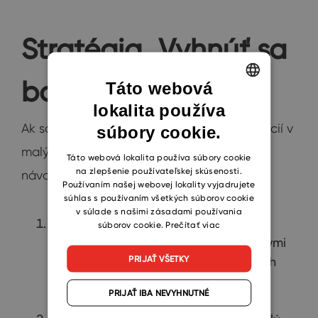
Stratégia „Vyhnúť sa
bolesti“
Táto webová
lokalita používa
ENGLISH
Ak sa chcete vyhnúť bežným úskalím migrácií v
súbory cookie.
CZECH
malých podnikoch, postupujte podľa tohto
SLOVAK
Táto webová lokalita používa súbory cookie
na zlepšenie používateľskej skúsenosti.
návodu:
Používaním našej webovej lokality vyjadrujete
súhlas s používaním všetkých súborov cookie
v súlade s našimi zásadami používania
Audit pred sťahovaním:
Nemigrujte
súborov cookie.
Prečítať viac
"mŕtve leady" alebo kontakty, s ktorými
PRIJAŤ VŠETKY
ste nehovorili tri roky. Väčšina malých
podnikov zistí, že v skutočnosti
PRIJAŤ IBA NEVYHNUTNÉ
potrebuje len 40 % starých dát.