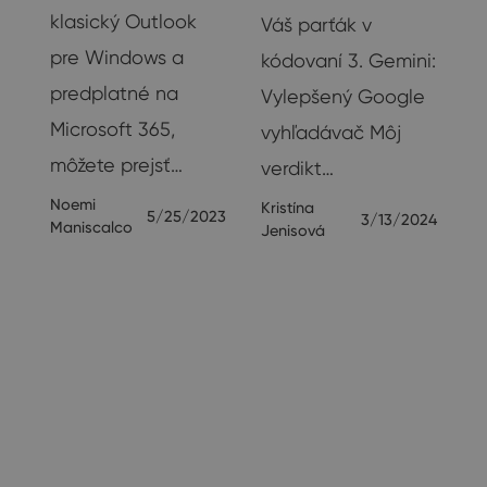
klasický Outlook
Váš parťák v
pre Windows a
kódovaní 3. Gemini:
a
predplatné na
Vylepšený Google
Microsoft 365,
vyhľadávač Môj
môžete prejsť…
verdikt…
Noemi
Kristína
23
5/25/2023
3/13/2024
Maniscalco
Jenisová