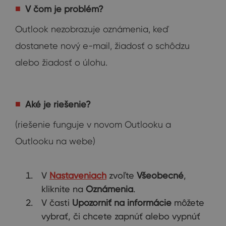
V čom je problém?
Outlook nezobrazuje oznámenia, keď
dostanete nový e-mail, žiadosť o schôdzu
alebo žiadosť o úlohu.
Aké je riešenie?
(riešenie funguje v novom Outlooku a
Outlooku na webe)
V
Nastaveniach
zvoľte
Všeobecné
,
kliknite na
Oznámenia
.
V časti
Upozorniť na informácie
môžete
vybrať, či chcete zapnúť alebo vypnúť