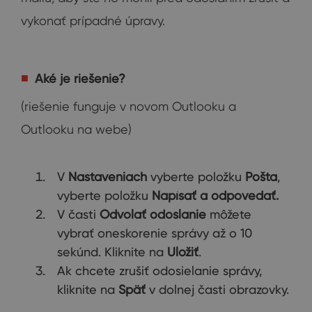
vykonať prípadné úpravy.
Aké je riešenie?
(riešenie funguje v novom Outlooku a
Outlooku na webe)
V
Nastaveniach
vyberte položku
Pošta
,
vyberte položku
Napísať a odpovedať.
V časti
Odvolať odoslanie
môžete
vybrať oneskorenie správy až o 10
sekúnd. Kliknite na
Uložiť
.
Ak chcete zrušiť odosielanie správy,
kliknite na
Späť
v dolnej časti obrazovky.