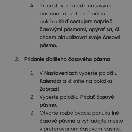
Pri cestovaní medzi časovými
pásmami môžete začiarknuť
políčko
Keď cestujem naprieč
časovými pásmami, opýtať sa, či
chcem aktualizovať svoje časové
pásmo.
Pridanie ďalšieho časového pásma
V
Nastaveniach
vyberte položku
Kalendár
a kliknite na položku
Zobraziť
.
Vyberte položku
Pridať časové
pásmo
.
Otvorte rozbaľovaciu ponuku
Iné
časové pásma
a vyhľadajte mesto
v preferovanom časovom pásme.