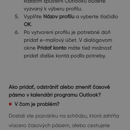
každom spustení Outlooku budete
vyzvaný k výberu profilu.
Vyplňte
Názov profilu
a vyberte tlačidlo
OK
.
Po vytvorení profilu je potrebné doň
pridať e-mailový účet. V dialógovom
okne
Pridať konto
máte tiež možnosť
pridať ďalšie kontá podľa potreby.
Ako pridať, odstrániť alebo zmeniť časové
pásmo v kalendári programu Outlook?
V čom je problém?
Dostali ste pozvánku na schôdzu, ktorá zahŕňa
viacero časových pásiem, alebo cestujete