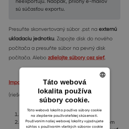
neexportujú. Naopak, prílohy e-mailov
sú súčasťou exportu.
Presuňte skonvertovaný súbor .pst na
externú
ukladaciu jednotku
. Zapojte disk do nového
počítača a presuňte súbor na pevný disk
počítača. Alebo
zdieľajte súbory cez sieť
.
Táto webová
Import
údajov z Outlooku zo súborov PST
lokalita používa
ENGLISH
(riešenie funguje v novom Outlooku)
súbory cookie.
CZECH
SLOVAK
Táto webová lokalita používa súbory cookie
Vľavo hore vyberte
Súbor
.
na zlepšenie používateľskej skúsenosti.
Používaním našej webovej lokality vyjadrujete
Vyberte
Otvoriť a exportovať
a potom
súhlas s používaním všetkých súborov cookie