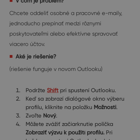
V čom je problém?
Chcete oddeliť osobné a pracovné e-maily,
jednoducho prepínať medzi rôznymi
poskytovateľmi alebo efektívne spravovať
viacero účtov.
Aké je riešenie?
(riešenie funguje v novom Outlooku)
Podržte
Shift
pri spustení Outlooku.
Keď sa zobrazí dialógové okno výberu
profilu, kliknite na položku
Možnosti
.
Zvoľte
Nový
.
Môžete zvážiť začiarknutie políčka
Zobraziť výzvu k použití profilu.
Pri