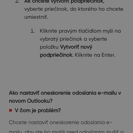
Ak chcete vytvoriť podpriečinok
,
vyberte priečinok, do ktorého ho chcete
umiestniť.
Kliknite pravým tlačidlom myši na
vybratý priečinok a vyberte
položku
Vytvoriť nový
podpriečinok
. Kliknite na Enter.
Ako nastaviť oneskorenie odoslania e-mailu v
novom Outlooku?
V čom je problém?
Chcete nastaviť oneskorenie odoslania e-
mailu, aby ste ho mohli pred odoslaním zrušiť a