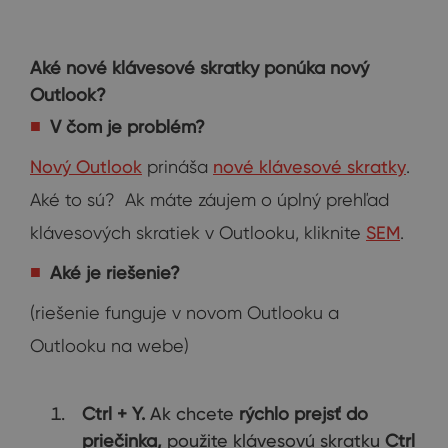
Aké nové klávesové skratky ponúka nový
Outlook?
V čom je problém?
Nový Outlook
prináša
nové klávesové skratky
.
Aké to sú? Ak máte záujem o úplný prehľad
klávesových skratiek v Outlooku, kliknite
SEM
.
Aké je riešenie?
(riešenie funguje v novom Outlooku a
Outlooku na webe)
Ctrl + Y.
Ak chcete
rýchlo prejsť do
priečinka,
použite klávesovú skratku
Ctrl