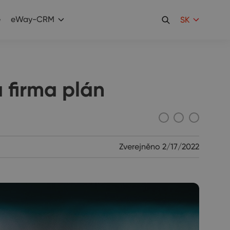
e
eWay-CRM
SK
 firma plán
Zverejněno
2/17/2022