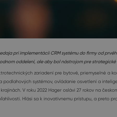
predaja pri implementácii CRM systému do firmy od pr
chodnom oddelení, ale aby bol nástrojom pre strategické
ktrotechnických zariadení pre bytové, priemyselné a ko
 a podlahových systémov, ovládanie osvetlení a intelig
krajinách. V roku 2022 Hager oslávi 27 rokov na českom
oľahlivosti. Hlási sa k inovatívnemu prístupu, a preto p