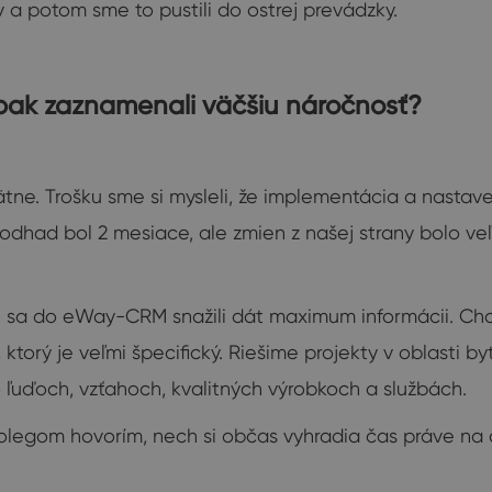
 a potom sme to pustili do ostrej prevádzky.
pak zaznamenali väčšiu náročnosť?
ätne. Trošku sme si mysleli, že implementácia a nastav
odhad bol 2 mesiace, ale zmien z našej strany bolo ve
sa do eWay-CRM snažili dát maximum informácii. Chcel
torý je veľmi špecifický. Riešime projekty v oblasti by
 o ľuďoch, vzťahoch, kvalitných výrobkoch a službách.
egom hovorím, nech si občas vyhradia čas práve na do