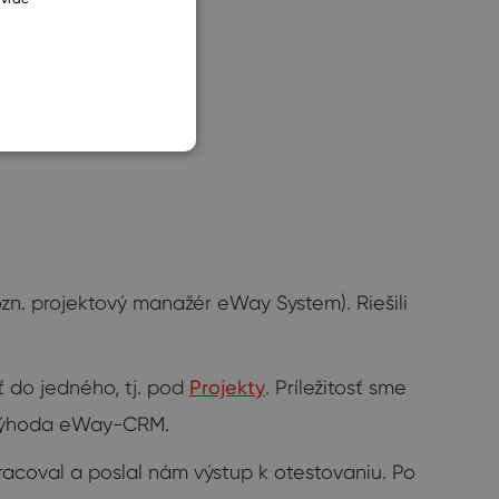
SLOVAK
zn. projektový manažér eWay System). Riešili
iť do jedného, tj. pod
Projekty
. Príležitosť sme
á výhoda eWay-CRM.
racoval a poslal nám výstup k otestovaniu. Po