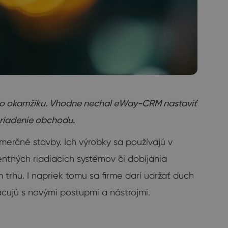
vého okamžiku. Vhodne nechal eWay-CRM nastaviť
 riadenie obchodu.
merčné stavby. Ich výrobky sa používajú v
entných riadiacich systémov či dobíjánia
 trhu. I napriek tomu sa firme darí udržať duch
racujú s novými postupmi a nástrojmi.