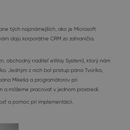
ane tých najznámejších, ako je Microsoft
e nám dajú korporátne CRM zo zahraničia.
n. obchodný riaditeľ eWay System), ktorý nám
. Jedným z nich bol prístup pána Tvoríka,
p pána Mikeša a programátorov pri
ém a môžeme pracovať v jednom prostredí.
sť a pomoc pri implementácii.