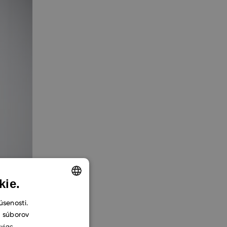
kie.
ENGLISH
úsenosti.
h súborov
CZECH
 viac