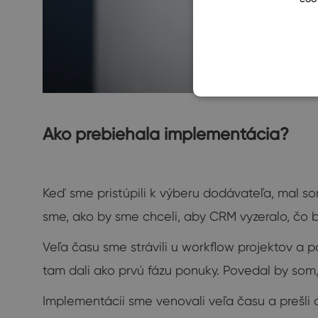
Ako prebiehala implementácia?
Keď sme pristúpili k výberu dodávateľa, mal so
sme, ako by sme chceli, aby CRM vyzeralo, čo 
Veľa času sme strávili u workflow projektov a po
tam dali ako prvú fázu ponuky. Povedal by so
Implementácii sme venovali veľa času a prešli 