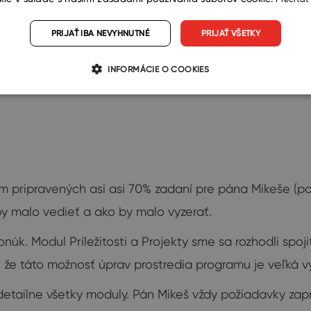
PRIJAŤ IBA NEVYHNUTNÉ
PRIJAŤ VŠETKY
INFORMÁCIE O COOKIES
m pripravených asi asi 70% zadaní pre pána Mikeše (po
by malo vedieť a ako by malo vyzerať.
núk. Modul Príležitosti a Projekty sme sa rozhodli spoj
m, že táto možnosť úprav prostredia programu je veľk
detailne všetky moduly. Pán Mikeš vždy požiadavky zap