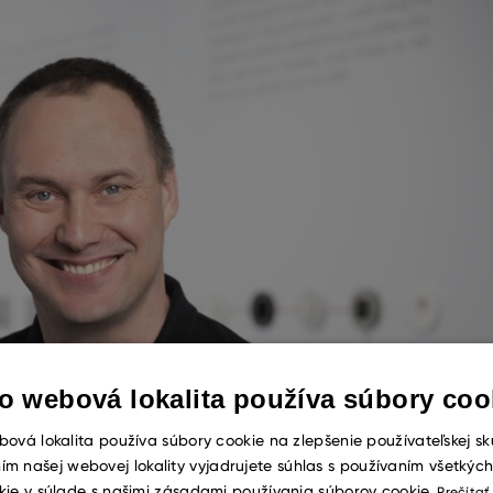
o webová lokalita používa súbory coo
ová lokalita používa súbory cookie na zlepšenie používateľskej sk
ím našej webovej lokality vyjadrujete súhlas s používaním všetkýc
kie v súlade s našimi zásadami používania súborov cookie.
Prečítať