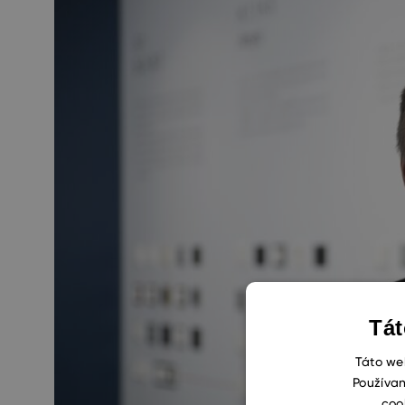
Tát
Táto web
Používan
coo