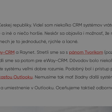
Českej republiky. Videl som niekoľko CRM systémov vrát
 a iné o niečo horšie. Neskôr sa objavila i možnosť, ž
nech je to jednoduché, rýchle a lacné.
y-CRM
a Raynet. Stretli sme sa s
pánom Tvoríkom
(poz
dli sme sa potom pre eWay-CRM. Dôvodov bolo niekoľko
, že systému veľmi dobre rozumie. Podobný bol i prístu
časťou Outlooku
. Nemusíme tak mať žiadny ďalší syst
a umiestnenie v Outlooku. Oceňujeme taktiež odborno