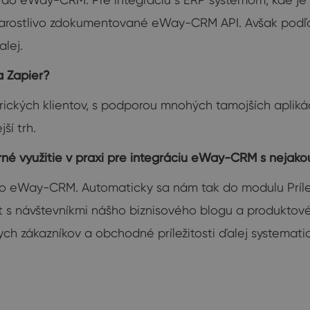
e starostlivo zdokumentované eWay-CRM API. Avšak pod
lej.
a Zapier?
ických klientov, s podporou mnohých tamojších apliká
ší trh.
rné využitie v praxi pre integráciu eWay-CRM s nejako
ho eWay-CRM. Automaticky sa nám tak do modulu Príleži
 s návštevníkmi nášho biznisového blogu a produkto
h zákazníkov a obchodné príležitosti ďalej systematick