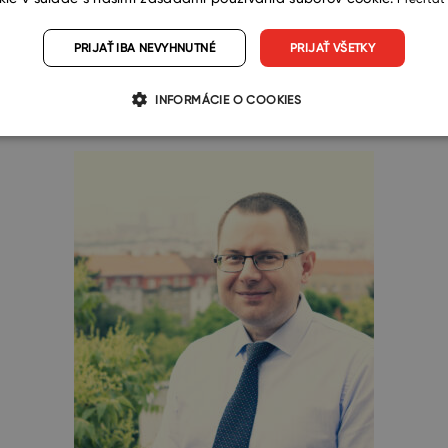
eb v porovnaní s integráciou „na vlastnú päsť“
losti programátora. Tie sme už do
integrácie so Zapier
PRIJAŤ IBA NEVYHNUTNÉ
PRIJAŤ VŠETKY
INFORMÁCIE O COOKIES