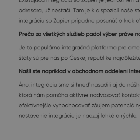
adresára, už nestačí. Tam je k dispozícii naš
integráciu so Zapier prípadne posunúť o krok ďa
Prečo zo všetkých služieb padol výber práve n
Je to populárna integračná platforma pre amer
štáty sú pre nás po Českej republike najdôležitej
Našli ste napríklad v obchodnom oddelení inte
Áno, integráciu sme si hneď nasadili aj do náš
ktorá nám pomáha aktívne nadväzovať kontakt
efektívnejšie vyhodnocovať záujem potenciálnyc
nastavenie integrácie je naozaj ľahké a rýchle.