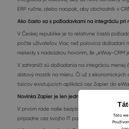
ERP ručne, alebo naopak, aby obchodník v CRM v
Ako často sa s požiadavkami na integráciu pri
V Českej republike je to relatívne častá požiad
počte užívateľov. Viac než polovica dožiadaní 
niekedy s nadsázkou hovorím, že „eWay-CRM je
V zahraničí sú dožiadania na integráciu menej č
dátový mostík na mieru. Či už z ekonomických d
tisícov existujúcich aplikácií cez Zapier do eWa
Novinka Zapier je len jednou z možností. Aké sú
Tát
V prvom rade naše bezplatné eWay-CRM API vrát
Táto web
prípadne cez svojho IT partnera, zaistiť po s
Používan
coo