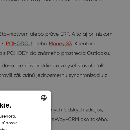
účtovníctvom alebo práve ERP. A to aj pri nízkom
u s
POHODOU
alebo
Money S3
. Klientom
áta z POHODY do známeho prostredia Outlooku.
edáva pre nás ani klienta zmysel stavať ďalší
ravili základnú jednosmernú synchronizáciu z
kie.
môže s využitím vlastných ľudských zdrojov,
ENGLISH
úsenosti.
trediť primárne na vývoj eWay-CRM ako takého.
h súborov
CZECH
 viac