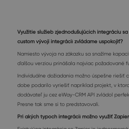
Využitie služieb zjednodušujúcich integráciu s
custom vývoji integrácií zvládame uspokojiť?
Namiesto vývoja na zákazku sa snažíme kapaci
ďalšou verziou prinášala najviac požadované f
Individuálne dožiadania možno úspešne riešiť 
dobe podarilo vyriešiť napríklad projekt, v k
dodávateľ ju cez eWay-CRM API zvládol perfektn
Presne tak sme si to predstavovali.
Pri akých typoch integrácií možno využiť Zapie
Existujúca integrácia so Zapier je jednosmer