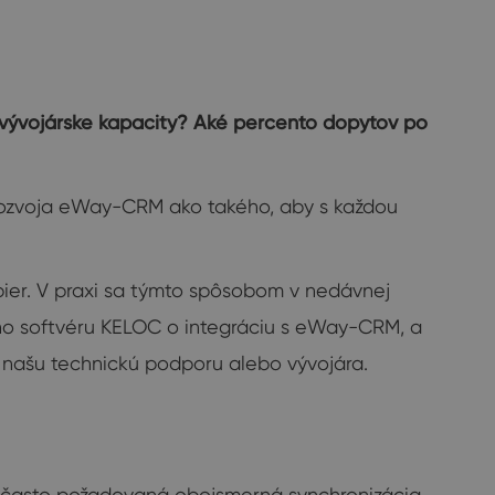
ec vývojárske kapacity? Aké percento dopytov po
rozvoja eWay-CRM ako takého, aby s každou
pier. V praxi sa týmto spôsobom v nedávnej
ého softvéru KELOC o integráciu s eWay-CRM, a
a našu technickú podporu alebo vývojára.
e často požadovaná obojsmerná synchronizácia