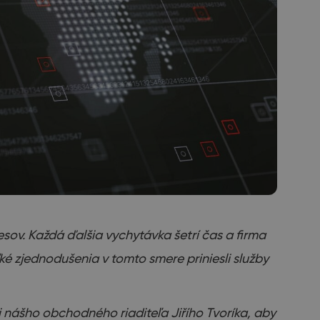
v. Každá ďalšia vychytávka šetrí čas a firma
ké zjednodušenia v tomto smere priniesli služby
nášho obchodného riaditeľa Jiřího Tvoríka, aby