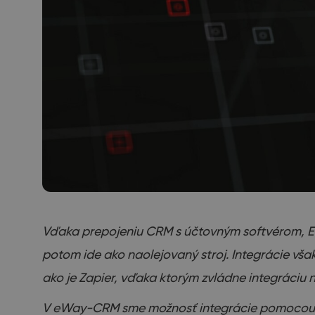
Vďaka prepojeniu CRM s účtovným softvérom, ER
potom ide ako naolejovaný stroj. Integrácie však
ako je Zapier, vďaka ktorým zvládne integráciu na
V eWay-CRM sme možnosť integrácie pomocou Zapi