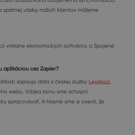
ľa spätnej väzby našich klientov môžeme
cií vrátane ekonomických softvérov, a Spojené
u aplikáciou cez Zapier?
tosti zapisujú dáta z českej služby
Leady.cz
,
vého webu. Vďaka tomu sme schopní
y spracovávať. A hlavne sme si overili, že