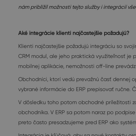
nám priblížil možnosti tejto služby i integrácií v
Aké integrácie klienti najčastejšie požadujú?
Klienti najčastejšie požadujú integráciu so sv
CRM modul, ale jeho praktická využiteľnosť je p
mobilnej aplikácie, nemožnosti off-line prevád
Obchodníci, ktorí vedú prevažnú časť dennej op
vybrané informácie do ERP prepisovať ručne. 
V dôsledku toho potom obchodné príležitosti z
obchodníka. V ERP sa potom naraz po podpise
preto často presadzujeme pred ERP ako systé
Integrácia je kľúčová, aby sa nové kontakty