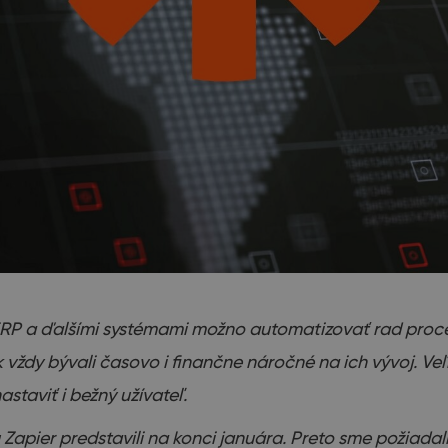
P a ďalšími systémami možno automatizovať rad proceso
 vždy bývali časovo i finančne náročné na ich vývoj. Veľ
staviť i bežný užívateľ.
er predstavili na konci januára. Preto sme požiadali 