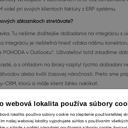
idel pri svojich klientoch faktúry z ERP systému.
 nových zákazníkoch stretávate?
avka. Tu riešime zložitejšie dožiadania na integráciu s 
na integráciu je riešiteľná hneď vďaka nášmu konektor
 POHODA v Outlooku“. Užívateľovi totiž zrkadlíme d
asté, a s ohľadom na široký rozptyl týchto dožiadaní n
ôvodov alebo kvôli časovej náročnosti. Preto sme prip
y-CRM, ktorú si môže klient ľahko naklikať.
 ďalšie možnosti integrácie?
o webová lokalita používa súbory coo
ane detailnej technickej dokumentácie. Klient si tak 
ová lokalita používa súbory cookie na zlepšenie používateľskej sk
vojej osi požadovanú integráciu. My sa tak môžeme sús
ím našej webovej lokality vyjadrujete súhlas s používaním všetkýc
kie v súlade s našimi zásadami používania súborov cookie.
Prečítať