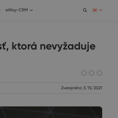
e
eWay-CRM
SK
ť, ktorá nevyžaduje
Zverejněno
3/15/2021