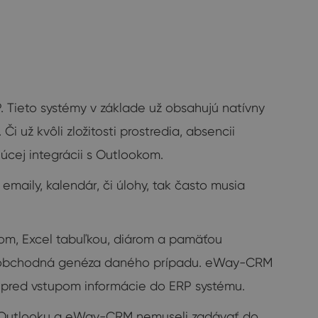
. Tieto systémy v základe už obsahujú natívny
 už kvôli zložitosti prostredia, absencii
úcej integrácii s Outlookom.
maily, kalendár, či úlohy, tak často musia
kom, Excel tabuľkou, diárom a pamäťou
ná obchodná genéza daného prípadu. eWay-CRM
pred vstupom informácie do ERP systému.
iu Outlooku a eWay-CRM nemuseli zadávať do