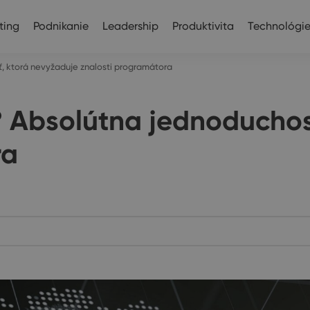
ting
Podnikanie
Leadership
Produktivita
Technológi
ť, ktorá nevyžaduje znalosti programátora
? Absolútna jednoduchos
ra