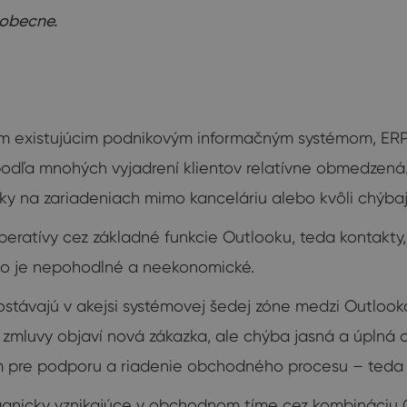
šeobecne.
ojim existujúcim podnikovým informačným systémom, ERP
odľa mnohých vyjadrení klientov relatívne obmedzená. Či
zky na zariadeniach mimo kanceláriu alebo kvôli chýbaj
eratívy cez základné funkcie Outlooku, teda kontakty, e
Čo je nepohodlné a neekonomické.
ostávajú v akejsi systémovej šedej zóne medzi Outloo
 zmluvy objaví nová zákazka, ale chýba jasná a úpl
m pre podporu a riadenie obchodného procesu – teda 
 organicky vznikajúce v obchodnom tíme cez kombinác