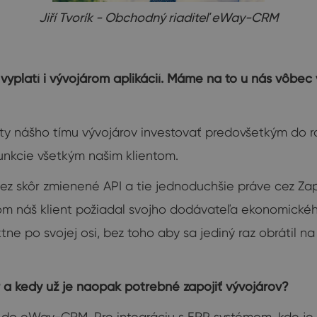
Jiří Tvorík - Obchodný riaditeľ eWay-CRM
a vyplatí i vývojárom aplikácií. Máme na to u nás vôb
ty nášho tímu vývojárov investovať predovšetkým do 
unkcie všetkým našim klientom.
cez skôr zmienené API a tie jednoduchšie práve cez Za
torom náš klient požiadal svojho dodávateľa ekonomick
e po svojej osi, bez toho aby sa jediný raz obrátil n
r a kedy už je naopak potrebné zapojiť vývojárov?
ná do eWay-CRM. Pre integráciu s ERP systémom, kde j