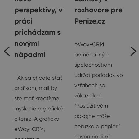
perspektívy, v
rozhovore pre
práci
Penize.cz
prichádzam s
ý
Rozhovory
novými
eWay-CRM
nápadmi
pomáha iným
spoločnostiam
Rozhovory
udržať poriadok vo
Ak sa chcete stať
vzťahoch so
grafikom, mali by
zákazníkmi.
ste mať kreatívne
"Poslúžiť vám
myslenie a grafické
pokojne môže
cítenie. A grafička
ceruzka a papier,"
eWay-CRM,
hovorí riaditeľ