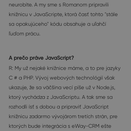
neurobíte. A my sme s Romanom pripravili
knižnicu v JavaScripte, ktorá časť tohto "stále
sa opakujúceho" kódu obsahuje a uľahčí
ľuďom prácu.
A prečo práve JavaScript?
R: My už nejaké knižnice máme, a to pre jazyky
C # a PHP. Vývoj webových technológií však
ukazuje, že sa väčšina vecí píše už v Node.js,
ktorý vychádza z JavaScriptu. A tak sme sa
rozhodli ísť s dobou a pripraviť JavaScript
knižnicu zadarmo vývojárom tretích strán, pre
ktorých bude integrácia s eWay-CRM ešte