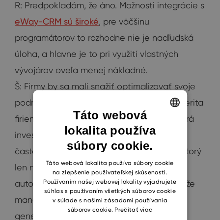
R: Predpokladám, že áno. Možnosti integrácie s
eWay-CRM sú široké
, pre väčšinu
programátorov to rozhodne nie je nadľudská
úloha, a hlavne je to pri využití vlastných
vývojárov oveľa menej nákladné.
Š: Firmy by sa mali snažiť optimalizovať svoje
podnikanie. Verím, že v tom je práve prosperita
Táto webová
firiem. Prepájanie systémov skrz API je dobrá
lokalita používa
ENGLISH
investícia. Jednorazovým zásahom možno
súbory cookie.
CZECH
často zmysluplne nahradiť zamestnanca, ktorý
SLOVAK
Táto webová lokalita používa súbory cookie
len napr. prepisuje dáta. To možno
na zlepšenie používateľskej skúsenosti.
Používaním našej webovej lokality vyjadrujete
automatizovať. Uvoľnenú pracovnú silu môže
súhlas s používaním všetkých súborov cookie
manažér potom presmerovať niekam, kde
v súlade s našimi zásadami používania
súborov cookie.
Prečítať viac
generuje vyššiu pridanú hodnotu.