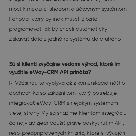
mostík medzi e-shopom a účtovným systémom
Pohoda, ktorý by inak museli zložito
programovať, ak by chceli automaticky
získavať dáta z jedného systému do druhého.
Sú si klienti zvyčajne vedomí výhod, ktoré im
využitie eWay-CRM API prináša?
R: Väčšinou to vyplýva až z komunikácie nášho
obchodníka so zákazníkom, ktorý potrebuje
integrovať eWay-CRM s nejakým systémom
tretej strany. My sa snažíme klientom integráciu
čo najviac zjednodušiť práve poskytnutím API,
resp. predpripravených knižníc, ktoré si vývojári