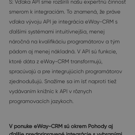
Š: Vďaka API sme rozšírili našu expertnú činnosť
smerom k integraciám. To znamená, že práve
vďaka vývoju API je integrácia eWay-CRM s
ďalšími systémami intuitívnejšia, menej
náročná na kvalifikáciu programátorov a tým
pádom aj menej nákladná. V API sú funkcie,
ktoré dáta z eWay-CRM transformujú,
spracúvajú a pre integrujúcich programátorov
zjednodušujú. Snažíme sa im ísť naproti tiež
vydávaním knižníc k API v rôznych
programovacích jazykoch.
V ponuke eWay-CRM sú okrem Pohody aj
ďalšie predpripravené integrácie s vybranými