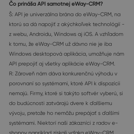
Čo prináša API samotnej eWay-CRM?
Š: API je univerzálna brána do eWay-CRM, na
ktorú sa dá napojiť z akýchkoľvek technológií -
z webu, Androidu, Windows aj iOS. A vzhľadom
k tomu, že eWay-CRM už dávno nie je iba
Windows desktopová aplikácia, umožňuje nám
API prepojiť aj všetky aplikácie eWay-CRM.
R: Zároveň nám dáva konkurenčnú výhodu v
porovnaní so systémami, ktoré API k dispozícii
nemajú. Firmy, ktoré si takýto softvér vyberú, si
do budúcnosti zatvárajú dvere k ďalšiemu
vývoju, pretože ho nemôžu prepájať s ďalšími
systémami. Niektorí naši zákazníci z radov e-
shopov napríklad získali vďaka eWay-CRM