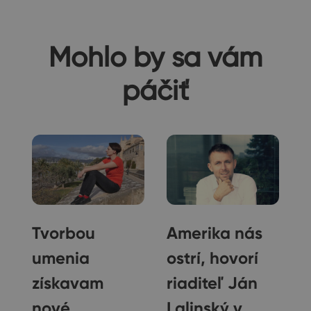
Mohlo by sa vám
páčiť
Tvorbou
Amerika nás
ci
umenia
ostrí, hovorí
získavam
riaditeľ Ján
nové
Lalinský v