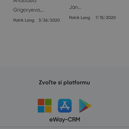
Anastasia
Ján…
Grigoryeva,…
21
Patrik Lang
7/15/2020
Patrik Lang
3/26/2020
Zvoľte si platformu
eWay-CRM