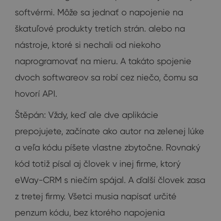
softvérmi. Môže sa jednať o napojenie na
škatuľové produkty tretích strán. alebo na
nástroje, ktoré si nechali od niekoho
naprogramovať na mieru. A takáto spojenie
dvoch softwareov sa robí cez niečo, čomu sa
hovorí API.
Štěpán: Vždy, keď ale dve aplikácie
prepojujete, začínate ako autor na zelenej lúke
a veľa kódu píšete vlastne zbytočne. Rovnaký
kód totiž písal aj človek v inej firme, ktorý
eWay-CRM s niečím spájal. A ďalší človek zasa
z tretej firmy. Všetci musia napísať určité
penzum kódu, bez ktorého napojenia