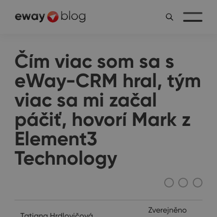
Čím viac som sa s
eWay-CRM hral, tým
viac sa mi začal
páčiť, hovorí Mark z
Element3
Technology
Rozhovory
Zverejněno
Tatiana Hrdlovičová