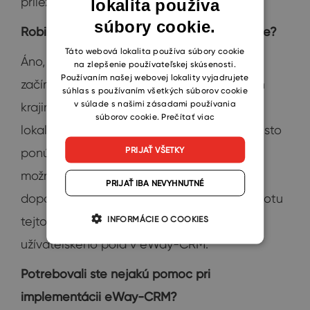
príležitostiam, kontaktom a spoločnostiam.
lokalita používa
ENGLISH
súbory cookie.
CZECH
Robili ste v eWay-CRM nejaké customizácie?
SLOVAK
Táto webová lokalita používa súbory cookie
Áno, nejaké úpravy už sme robili. Navyše
na zlepšenie používateľskej skúsenosti.
Používaním našej webovej lokality vyjadrujete
začíname naše služby ponúkať aj v rôznych
súhlas s používaním všetkých súborov cookie
v súlade s našimi zásadami používania
krajinách, takže budeme potrebovať
súborov cookie.
Prečítať viac
lokalizované cenníky pre každú krajinu. Takisto
PRIJAŤ VŠETKY
ponúkame našim obchodným partnerom
možnosť ponúkať určitú zľavu z našej
PRIJAŤ IBA NEVYHNUTNÉ
doporučenej predajnej ceny. A práve hodnotu
INFORMÁCIE O COOKIES
tejto zľavy nahrávame do vlastného
užívateľského poľa v eWay-CRM.
Potrebovali ste nejakú pomoc pri
implementácii eWay-CRM?