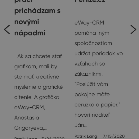
prichádzam s
Rozhovory
novými
eWay-CRM
nápadmi
pomáha iným
spoločnostiam
Rozhovory
s
udržať poriadok vo
Ak sa chcete stať
vzťahoch so
grafikom, mali by
zákazníkmi.
ste mať kreatívne
"Poslúžiť vám
myslenie a grafické
…
pokojne môže
cítenie. A grafička
ceruzka a papier,"
21
eWay-CRM,
hovorí riaditeľ
Anastasia
Ján…
Grigoryeva,…
Patrik Lang
7/15/2020