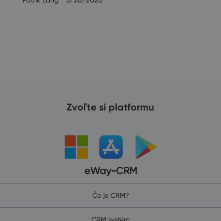
Patrik Lang
3/26/2020
Zvoľte si platformu
eWay-CRM
Čo je CRM?
CRM systém