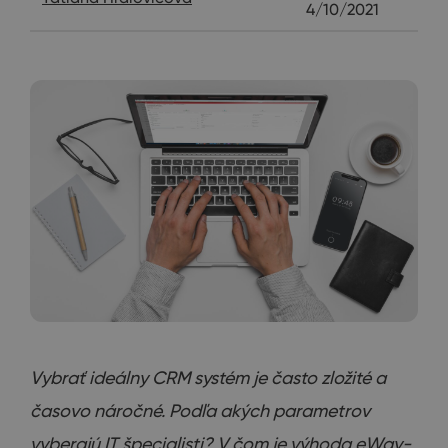
4/10/2021
Vybrať ideálny CRM systém je často zložité a
časovo náročné. Podľa akých parametrov
vyberajú IT špecialisti? V čom je výhoda eWay-