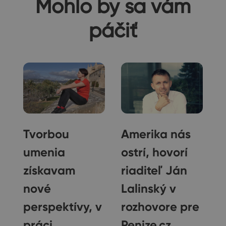
Mohlo by sa vám
páčiť
Tvorbou
Amerika nás
umenia
ostrí, hovorí
získavam
riaditeľ Ján
nové
Lalinský v
perspektívy, v
rozhovore pre
v
práci
Penize.cz