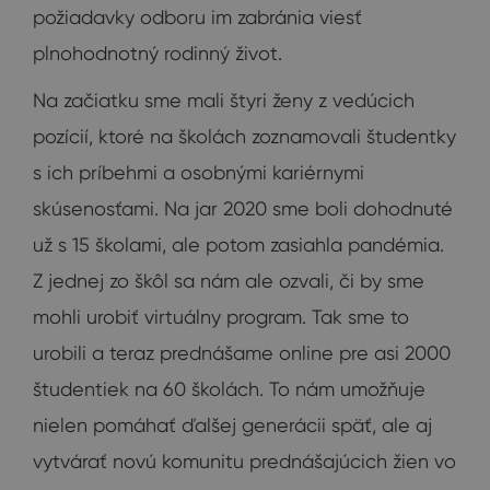
požiadavky odboru im zabránia viesť
plnohodnotný rodinný život.
Na začiatku sme mali štyri ženy z vedúcich
pozícií, ktoré na školách zoznamovali študentky
s ich príbehmi a osobnými kariérnymi
skúsenosťami. Na jar 2020 sme boli dohodnuté
už s 15 školami, ale potom zasiahla pandémia.
Z jednej zo škôl sa nám ale ozvali, či by sme
mohli urobiť virtuálny program. Tak sme to
urobili a teraz prednášame online pre asi 2000
študentiek na 60 školách. To nám umožňuje
nielen pomáhať ďalšej generácii späť, ale aj
vytvárať novú komunitu prednášajúcich žien vo