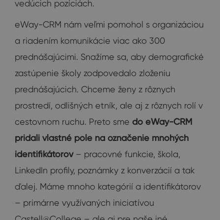
vedúcich pozíciách.
eWay-CRM nám veľmi pomohol s organizáciou
a riadením komunikácie viac ako 300
prednášajúcimi. Snažíme sa, aby demografické
zastúpenie školy zodpovedalo zloženiu
prednášajúcich. Chceme ženy z rôznych
prostredí, odlišných etník, ale aj z rôznych rolí v
cestovnom ruchu. Preto sme
do eWay-CRM
pridali vlastné pole na označenie mnohých
identifikátorov
– pracovné funkcie, škola,
LinkedIn profily, poznámky z konverzácií a tak
ďalej. Máme mnoho kategórií a identifikátorov
– primárne využívaných iniciatívou
Castell@College – ale aj pre naše iné