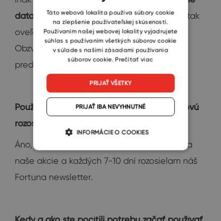
SLOVAK
Táto webová lokalita používa súbory cookie
databázy podľa našich vlastných polí
– je tak
na zlepšenie používateľskej skúsenosti.
oveľa jednoduchšie nájsť to, čo hľadáme.
Používaním našej webovej lokality vyjadrujete
súhlas s používaním všetkých súborov cookie
Obzvlášť keď sa snažíme priradiť
v súlade s našimi zásadami používania
súborov cookie.
Prečítať viac
prednášajúcich k školám.
PRIJAŤ VŠETKY
Používate aj nástroj pre hromadnú e-mailovú
PRIJAŤ IBA NEVYHNUTNÉ
rozosielku?
INFORMÁCIE O COOKIES
Áno, pomocou eWay posielam pozvánky na
naše akcie a každých 7-10 dní rozosielam náš
Fortuna newsletter.
Kedy a ako ste pocítili potrebu začať používať