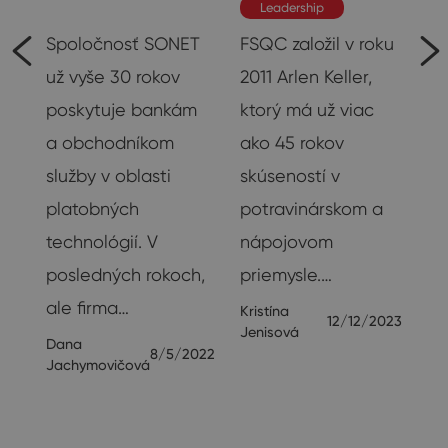
Rozhovory
Leadership
á
Spoločnosť SONET
FSQC založil v roku
už vyše 30 rokov
2011 Arlen Keller,
poskytuje bankám
ktorý má už viac
a obchodníkom
ako 45 rokov
služby v oblasti
skúseností v
platobných
potravinárskom a
om
technológií. V
nápojovom
posledných rokoch,
priemysle.…
ale firma…
Kristína
y.
12/12/2023
Jenisová
Dana
8/5/2022
Jachymovičová
24