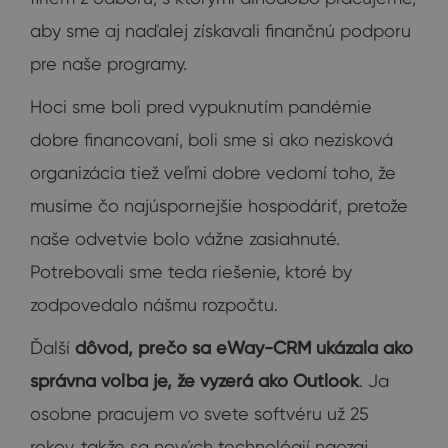
aby sme aj naďalej získavali finančnú podporu
pre naše programy.
Hoci sme boli pred vypuknutím pandémie
dobre financovaní, boli sme si ako nezisková
organizácia tiež veľmi dobre vedomí toho, že
musíme čo najúspornejšie hospodáriť, pretože
naše odvetvie bolo vážne zasiahnuté.
Potrebovali sme teda riešenie, ktoré by
zodpovedalo nášmu rozpočtu.
Ďalší
dôvod, prečo sa eWay-CRM ukázala ako
správna voľba je, že vyzerá ako Outlook
. Ja
osobne pracujem vo svete softvéru už 25
rokov, takže sa nových technológií naozaj