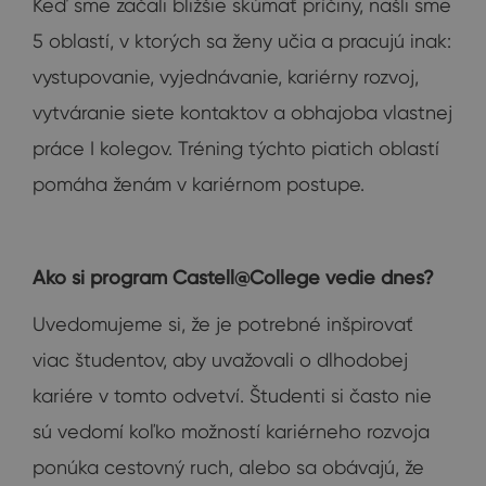
Keď sme začali bližšie skúmať príčiny, našli sme
5 oblastí, v ktorých sa ženy učia a pracujú inak:
vystupovanie, vyjednávanie, kariérny rozvoj,
vytváranie siete kontaktov a obhajoba vlastnej
práce I kolegov. Tréning týchto piatich oblastí
pomáha ženám v kariérnom postupe.
Ako si program Castell@College vedie dnes?
Uvedomujeme si, že je potrebné inšpirovať
viac študentov, aby uvažovali o dlhodobej
kariére v tomto odvetví. Študenti si často nie
sú vedomí koľko možností kariérneho rozvoja
ponúka cestovný ruch, alebo sa obávajú, že