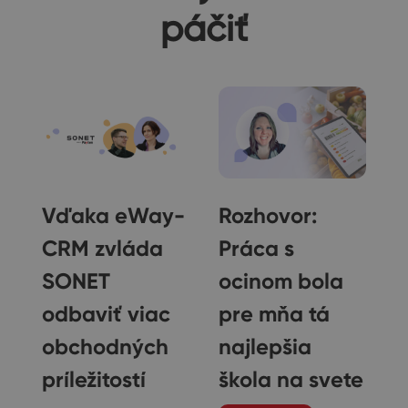
páčiť
Vďaka eWay-
Rozhovor:
CRM zvláda
Práca s
SONET
ocinom bola
odbaviť viac
pre mňa tá
obchodných
najlepšia
a
príležitostí
škola na svete