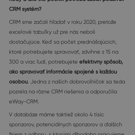
CRM systém?
CRM sme začali hľadať v roku 2020, pretože
excelové tabuľky už pre nás neboli
dostačujúce. Keď sa počet prednášajúcich,
ktoré potrebujete spravovať, zdvihne z 15 na
300 a viac ľudí, potrebujete
efektívny spôsob,
ako spravovať informácie spojené s každou
osobou
. Jedna z našich dobrovoľníčok sa teda
pozrela na rôzne CRM riešenia a odporučila
eWay-CRM.
V databáze máme taktiež okolo 4 tisíc
sponzorov, potenciálnych sponzorov a ďalších
firiem z odboru, s ktorými dlhodobo pracujeme,