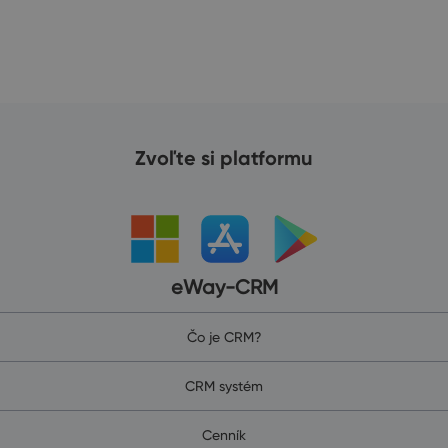
Zvoľte si platformu
eWay-CRM
Čo je CRM?
CRM systém
Cenník