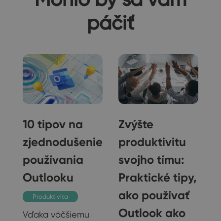
páčiť
10 tipov na
Zvýšte
zjednodušenie
produktivitu
používania
svojho tímu:
Outlooku
Praktické tipy,
ako používať
Produktivita
e
Outlook ako
Vďaka väčšiemu