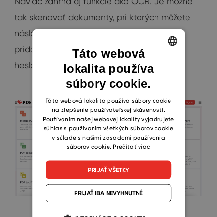
Naviac zahŕňa aj funkcie ako OCR. Je možné
tak skenovať dokumenty, pri ktorých môžete
následne jednoducho vykonávať úpravy,
pridávať vodoznak alebo si ich
zabezpečiť
Táto webová
heslom.
lokalita používa
ENGLISH
súbory cookie.
CZECH
SLOVAK
Táto webová lokalita používa súbory cookie
na zlepšenie používateľskej skúsenosti.
Používaním našej webovej lokality vyjadrujete
súhlas s používaním všetkých súborov cookie
v súlade s našimi zásadami používania
súborov cookie.
Prečítať viac
PRIJAŤ VŠETKY
PRIJAŤ IBA NEVYHNUTNÉ