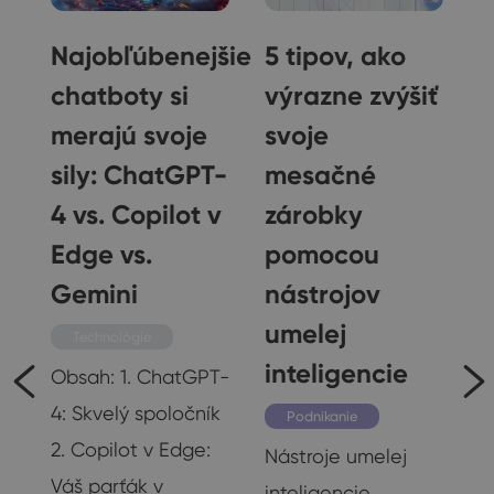
Najobľúbenejšie
5 tipov, ako
chatboty si
výrazne zvýšiť
merajú svoje
svoje
j
sily: ChatGPT-
mesačné
ej
4 vs. Copilot v
zárobky
Edge vs.
pomocou
Gemini
nástrojov
umelej
Technológie
inteligencie
d
Obsah: 1. ChatGPT-
i
4: Skvelý spoločník
Podnikanie
u
2. Copilot v Edge:
Nástroje umelej
Váš parťák v
inteligencie