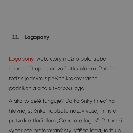
Logopony
Logopony
, web, ktorý možno bolo treba
spomenúť úplne na začiatku článku. Pomôže
totiž s jedným z prvých krokov vášho
podnikania a to s tvorbou loga.
A ako to celé funguje? Do kolónky hneď na
hlavnej stránke napíšete názov vašej firmy a
potvrdíte tlačidlom „Generate logos“. Potom si
vyberiete preferovaný štýl vášho loga, farbu a