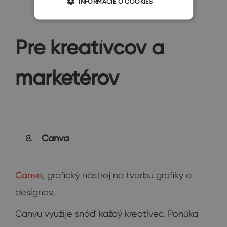
INFORMÁCIE O COOKIES
Pre kreatívcov a
marketérov
Canva
Canva
, grafický nástroj na tvorbu grafiky a
designov.
Canvu využije snáď každý kreatívec. Ponúka