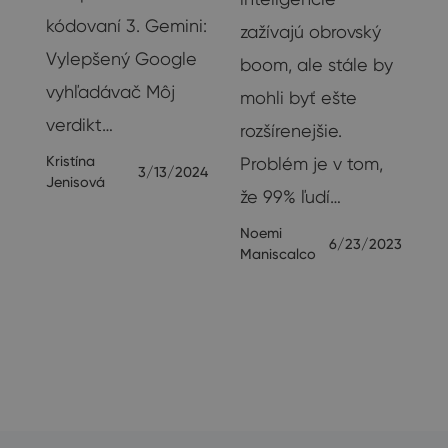
kódovaní 3. Gemini:
zažívajú obrovský
ť
Vylepšený Google
boom, ale stále by
vyhľadávač Môj
mohli byť ešte
verdikt…
rozšírenejšie.
23
Kristína
Problém je v tom,
3/13/2024
Jenisová
že 99% ľudí…
Noemi
6/23/2023
Maniscalco