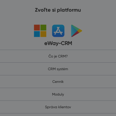
Zvoľte si platformu
eWay-CRM
Čo je CRM?
CRM systém
Cenník
Moduly
Správa klientov